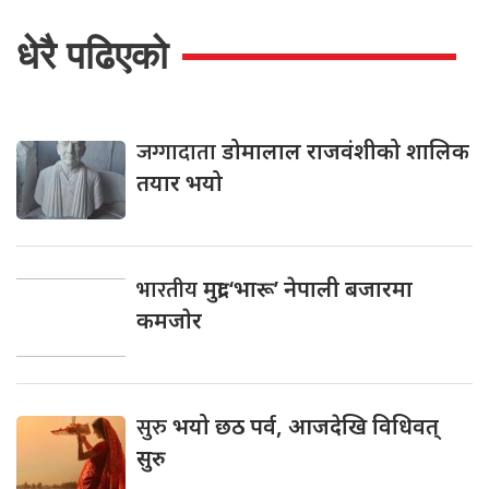
धेरै पढिएको
जग्गादाता
डोमालाल राजवंशीको शालिक
तयार भयो
भारतीय
मुद्रा ‘भारू’ नेपाली बजारमा
कमजाेर
सुरु
भयो छठ पर्व, आजदेखि विधिवत्
सुरु