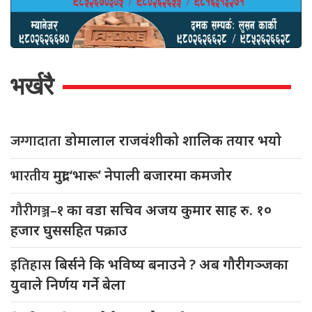
भर्खरै
जग्गादाता
डोमालाल राजवंशीको शालिक तयार भयो
भारतीय
मुद्रा ‘भारू’ नेपाली बजारमा कमजाेर
गौरीगञ्ज–१
का वडा सचिव अजय कुमार साह रु. १०
हजार घुससहित पक्राउ
इतिहास
बिर्सने कि भविष्य बनाउने ? अब गौरीगञ्जका
युवाले निर्णय गर्ने बेला