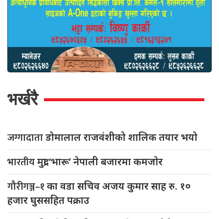
भर्खरै
जग्गादाता
डोमालाल राजवंशीको शालिक तयार भयो
भारतीय
मुद्रा ‘भारू’ नेपाली बजारमा कमजाेर
गौरीगञ्ज–१
का वडा सचिव अजय कुमार साह रु. १०
हजार घुससहित पक्राउ