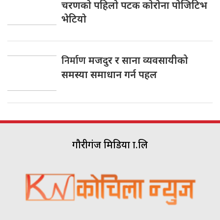
चरणकाे पहिलाे पटक काेराेना पाेजिटिभ
भेटियाे
निर्माण
मजदुर र साना व्यवसायीको
समस्या समाधान गर्न पहल
गौरीगंज मिडिया प्रा.लि