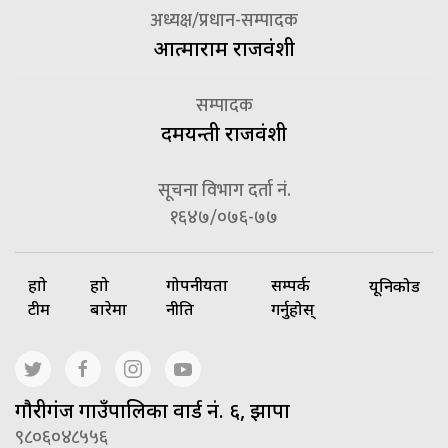
अध्यक्ष/प्रधान-सम्पादक
आत्माराम राजवंशी
सम्पादक
दमयन्ती राजवंशी
सूचना विभाग दर्ता नं.
१६४७/०७६-७७
हाम्रो
हाम्रो
गोपनीयता
सम्पर्क
यूनिकोड
टीम
बारेमा
नीति
गर्नुहोस्
गाैरीगंज गाउँपालिका वार्ड नं. ६, झापा
९८०६०४८५५६