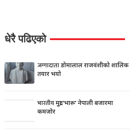
धेरै पढिएको
जग्गादाता
डोमालाल राजवंशीको शालिक
तयार भयो
भारतीय
मुद्रा ‘भारू’ नेपाली बजारमा
कमजाेर