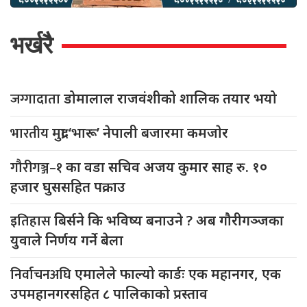
भर्खरै
जग्गादाता
डोमालाल राजवंशीको शालिक तयार भयो
भारतीय
मुद्रा ‘भारू’ नेपाली बजारमा कमजाेर
गौरीगञ्ज–१
का वडा सचिव अजय कुमार साह रु. १०
हजार घुससहित पक्राउ
इतिहास
बिर्सने कि भविष्य बनाउने ? अब गौरीगञ्जका
युवाले निर्णय गर्ने बेला
निर्वाचनअघि
एमालेले फाल्यो कार्डः एक महानगर, एक
उपमहानगरसहित ८ पालिकाको प्रस्ताव