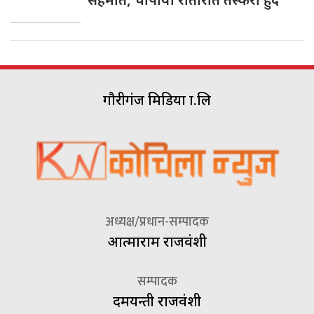
गौरीगंज मिडिया प्रा.लि
अध्यक्ष/प्रधान-सम्पादक
आत्माराम राजवंशी
सम्पादक
दमयन्ती राजवंशी