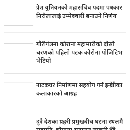
प्रेस
युनियनकाे महासचिव पदमा पत्रकार
निराैलालाई उम्मेदवारी बनाउने निर्णय
गाैरीगंजमा
काेराना महामारीकाे दाेस्राे
चरणकाे पहिलाे पटक काेराेना पाेजिटिभ
भेटियाे
नाटकघर
निर्माणमा सहयोग गर्न इन्द्रेणीका
कलाकारको आग्रह
दुवै
देशका प्रहरी प्रमुखबीच घटना स्थलमै
सहमति, चाैपाया रातारात तस्करी हुँदै