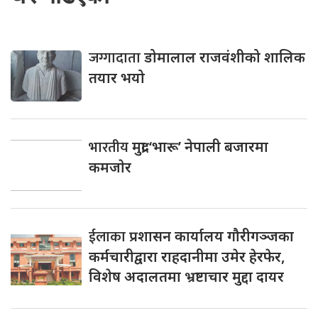
जग्गादाता
डोमालाल राजवंशीको शालिक
तयार भयो
भारतीय
मुद्रा ‘भारू’ नेपाली बजारमा
कमजाेर
ईलाका
प्रशासन कार्यालय गौरीगञ्जका
कर्मचारीद्वारा राहदानीमा उमेर हेरफेर,
विशेष अदालतमा भ्रष्टाचार मुद्दा दायर