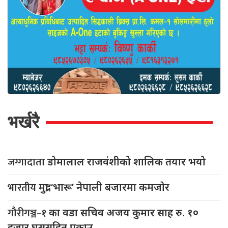
भर्खरै
जग्गादाता
डोमालाल राजवंशीको शालिक तयार भयो
भारतीय
मुद्रा ‘भारू’ नेपाली बजारमा कमजाेर
गौरीगञ्ज–१
का वडा सचिव अजय कुमार साह रु. १०
हजार घुससहित पक्राउ