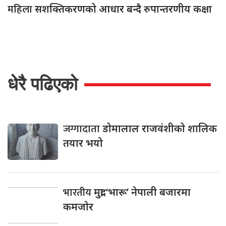
महिला
सशक्तिकरणको आधार बन्दै रुपान्तरणीय कक्षा
धेरै पढिएको
जग्गादाता
डोमालाल राजवंशीको शालिक
तयार भयो
भारतीय
मुद्रा ‘भारू’ नेपाली बजारमा
कमजाेर