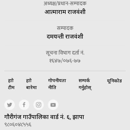
अध्यक्ष/प्रधान-सम्पादक
आत्माराम राजवंशी
सम्पादक
दमयन्ती राजवंशी
सूचना विभाग दर्ता नं.
१६४७/०७६-७७
हाम्रो
हाम्रो
गोपनीयता
सम्पर्क
यूनिकोड
टीम
बारेमा
नीति
गर्नुहोस्
गाैरीगंज गाउँपालिका वार्ड नं. ६, झापा
९८०६०४८५५६