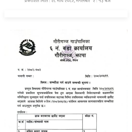
प्रकाशित मिति : २८ माघ २०८२, मंगलबार २ : ५३ बजे