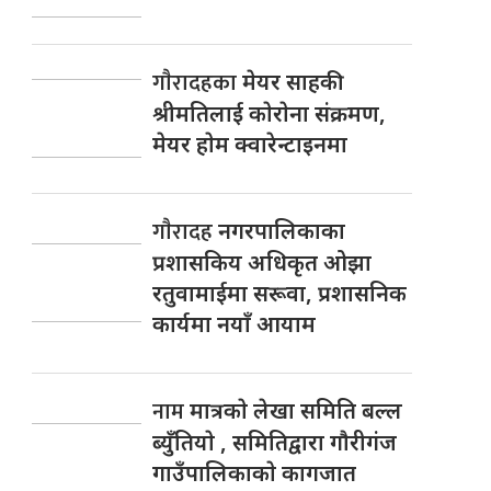
गाैरादहका
मेयर साहकी
श्रीमतिलाई काेराेना संक्रमण,
मेयर हाेम क्वारेन्टाइनमा
गाैरादह
नगरपालिकाका
प्रशासकिय अधिकृत ओझा
रतुवामाईमा सरूवा, प्रशासनिक
कार्यमा नयाँ आयाम
नाम
मात्रकाे लेखा समिति बल्ल
ब्युँतियाे , समितिद्वारा गाैरीगंज
गाउँपालिकाकाे कागजात