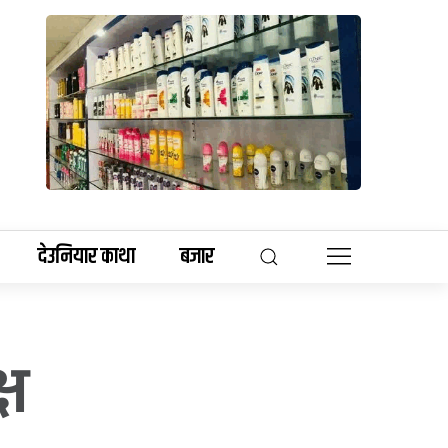
देउनियार काथा
बजार
्ष