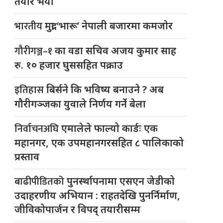
तयार भयो
भारतीय
मुद्रा ‘भारू’ नेपाली बजारमा कमजाेर
गौरीगञ्ज–१
का वडा सचिव अजय कुमार साह
रु. १० हजार घुससहित पक्राउ
इतिहास
बिर्सने कि भविष्य बनाउने ? अब
गौरीगञ्जका युवाले निर्णय गर्ने बेला
निर्वाचनअघि
एमालेले फाल्यो कार्डः एक
महानगर, एक उपमहानगरसहित ८ पालिकाको
प्रस्ताव
बाढीपीडितको
पुनर्स्थापनामा एसएन जेडीको
उदाहरणीय अभियान : राहतदेखि पुनर्निर्माण,
जीविकोपार्जन र विपद् तयारीसम्म