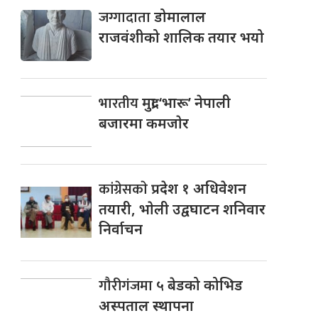
जग्गादाता
डोमालाल
राजवंशीको शालिक तयार भयो
भारतीय
मुद्रा ‘भारू’ नेपाली
बजारमा कमजाेर
कांग्रेसकाे
प्रदेश १ अधिवेशन
तयारी, भाेली उद्वघाटन शनिवार
निर्वाचन
गौरीगंजमा
५ बेडको कोभिड
अस्पताल स्थापना