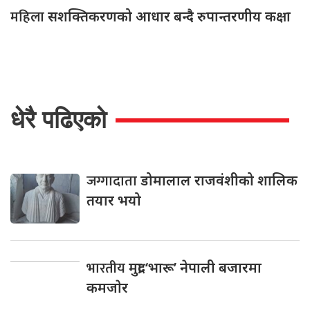
महिला
सशक्तिकरणको आधार बन्दै रुपान्तरणीय कक्षा
धेरै पढिएको
जग्गादाता
डोमालाल राजवंशीको शालिक
तयार भयो
भारतीय
मुद्रा ‘भारू’ नेपाली बजारमा
कमजाेर