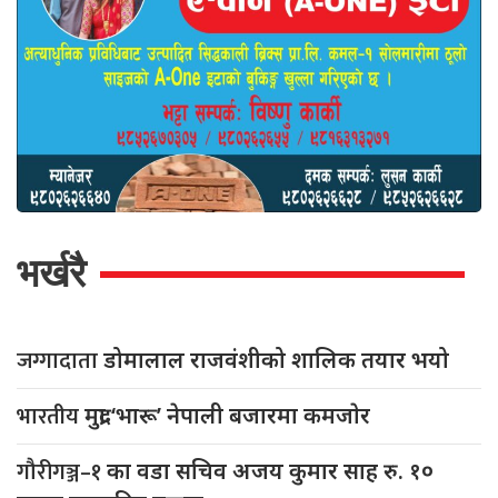
भर्खरै
जग्गादाता
डोमालाल राजवंशीको शालिक तयार भयो
भारतीय
मुद्रा ‘भारू’ नेपाली बजारमा कमजाेर
गौरीगञ्ज–१
का वडा सचिव अजय कुमार साह रु. १०