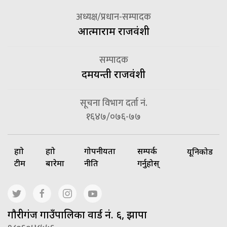
अध्यक्ष/प्रधान-सम्पादक
आत्माराम राजवंशी
सम्पादक
दमयन्ती राजवंशी
सूचना विभाग दर्ता नं.
१६४७/०७६-७७
हाम्रो
हाम्रो
गोपनीयता
सम्पर्क
यूनिकोड
टीम
बारेमा
नीति
गर्नुहोस्
गाैरीगंज गाउँपालिका वार्ड नं. ६, झापा