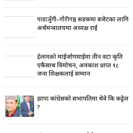
पाडाजुँगी–गौरीगञ्ज
सडकमा बजेटका लागि
अर्थमन्त्रालयमा अध्यक्ष राई
ईलामकाे
माईजाेगमाईमा तीन वटा कृति
एकैसाथ विमाेचन, अवकाश प्राप्त १८
जना शिक्षकलाई सम्मान
झापा
कांंग्रेसकाे सभापतिमा थेवे कि कट्टेल
?