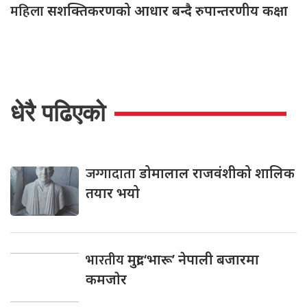
महिला
सशक्तिकरणको आधार बन्दै रुपान्तरणीय कक्षा
धेरै पढिएको
जग्गादाता
डोमालाल राजवंशीको शालिक
तयार भयो
भारतीय
मुद्रा ‘भारू’ नेपाली बजारमा
कमजाेर