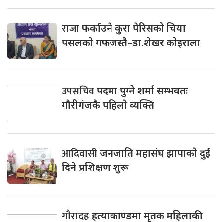
राजा
फर्काउने कुरा पेरिसको चिया
पसलको गफजस्तै–डा.शेखर कोइराला
उपसचिव
पदमा पुग्ने शर्मा सम्भवतः
गाैरीगंजकै पहिलाे व्यक्ति
आदिवासी
जनजाति महासंघ झापाकाे दुई
दिने प्रशिक्षण शुरू
गाैरादह
हत्याकाण्डमा मृतक महिलाकी