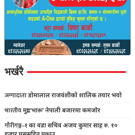
भर्खरै
जग्गादाता
डोमालाल राजवंशीको शालिक तयार भयो
भारतीय
मुद्रा ‘भारू’ नेपाली बजारमा कमजाेर
गौरीगञ्ज–१
का वडा सचिव अजय कुमार साह रु. १०
हजार घुससहित पक्राउ