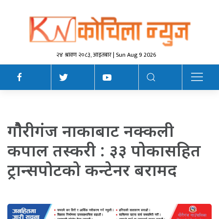
२४ श्रावण २०८३, आइतबार | Sun Aug 9 2026
गाैैैैैैैरीगंज नाकाबाट नक्कली
कपाल तस्करी : ३३ पोकासहित
ट्रान्सपोटको कन्टेनर बरामद