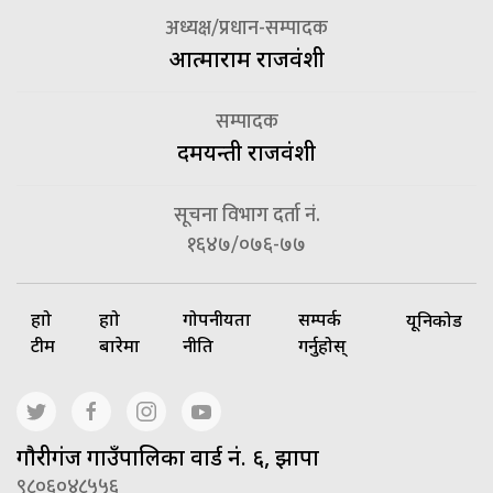
अध्यक्ष/प्रधान-सम्पादक
आत्माराम राजवंशी
सम्पादक
दमयन्ती राजवंशी
सूचना विभाग दर्ता नं.
१६४७/०७६-७७
हाम्रो
हाम्रो
गोपनीयता
सम्पर्क
यूनिकोड
टीम
बारेमा
नीति
गर्नुहोस्
गाैरीगंज गाउँपालिका वार्ड नं. ६, झापा
९८०६०४८५५६