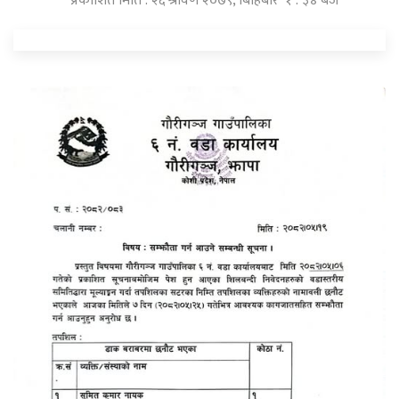
प्रकाशित मिति : २६ श्रावण २०७९, बिहिबार १ : ३४ बजे