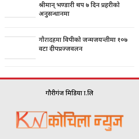
श्रीमान् भण्डारी थप ७ दिन प्रहरीकाे
अनुसन्धानमा
गाैरादहमा
विपीकाे जन्मजयन्तीमा १०७
वटा दीपप्रज्जवलन
गौरीगंज मिडिया प्रा.लि