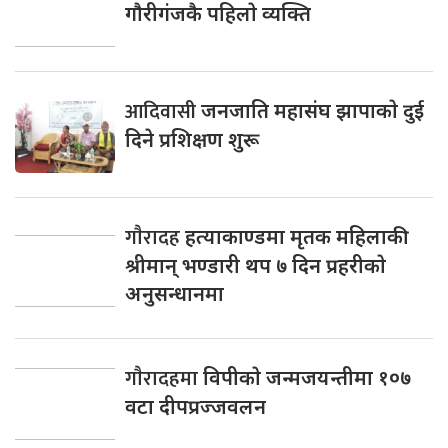
गाैरीगंजकै पहिलाे व्यक्ति
आदिवासी
जनजाति महासंघ झापाकाे दुई
दिने प्रशिक्षण शुरू
गाैरादह
हत्याकाण्डमा मृतक महिलाकी
श्रीमान् भण्डारी थप ७ दिन प्रहरीकाे
अनुसन्धानमा
गाैरादहमा
विपीकाे जन्मजयन्तीमा १०७
वटा दीपप्रज्जवलन