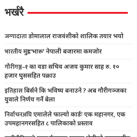
भर्खरै
जग्गादाता
डोमालाल राजवंशीको शालिक तयार भयो
भारतीय
मुद्रा ‘भारू’ नेपाली बजारमा कमजाेर
गौरीगञ्ज–१
का वडा सचिव अजय कुमार साह रु. १०
हजार घुससहित पक्राउ
इतिहास
बिर्सने कि भविष्य बनाउने ? अब गौरीगञ्जका
युवाले निर्णय गर्ने बेला
निर्वाचनअघि
एमालेले फाल्यो कार्डः एक महानगर, एक
उपमहानगरसहित ८ पालिकाको प्रस्ताव