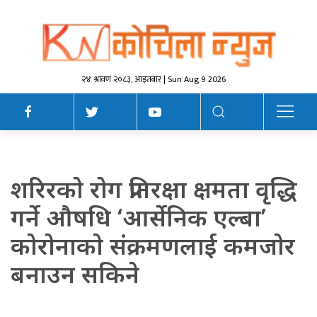
२४ श्रावण २०८३, आइतबार | Sun Aug 9 2026
शरिरकाे राेग प्रतिरक्षा क्षमता वृद्धि
गर्ने औषधि ‘आर्सेनिक एल्बा’
काेराेनाकाे संक्रमणलाई कमजाेर
बनाउन सकिने