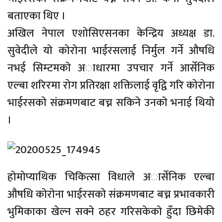
बताएका थिए ।
अखिल नेपाल एशाेसिएसनका केन्द्रिय अध्यक्ष डा.
सुवेदीले याे काेराेना भाईरसलाई निर्मुल गर्ने औषधि
नभई सिम्टमकाे अाधारमा उपचार गर्ने आर्सेनिक
एल्बा शरिरमा राेग प्रतिरक्षा शक्तिलाई वृद्वि गरि काेराेना
भाईरसकाे संक्रमणबाट बच्न सकिने उनकाे भनाई थियाे
।
हाेमाेप्याथिक चिकित्सा विधाले अार्सेनिक एल्बा
औषधि काेराेना भाईरसकाे संक्रमणबाट बच्न प्रभावकारी
भुमिकाका खेल्न सक्ने ठहर गरिसकेकाे हुँदा छिमेकी