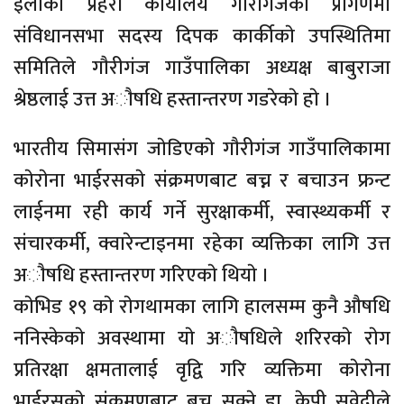
ईलाका प्रहरी कार्यालय गाैरीगंजकाे प्रांगणमा
संविधानसभा सदस्य दिपक कार्कीकाे उपस्थितिमा
समितिले गाैरीगंज गाउँपालिका अध्यक्ष बाबुराजा
श्रेष्ठलाई उत्त अाैषधि हस्तान्तरण गडरेकाे हाे ।
भारतीय सिमासंग जाेडिएकाे गाैरीगंज गाउँपालिकामा
काेराेना भाईरसकाे संक्रमणबाट बच्न र बचाउन फ्रन्ट
लाईनमा रही कार्य गर्ने सुरक्षाकर्मी, स्वास्थ्यकर्मी र
संचारकर्मी, क्वारेन्टाइनमा रहेका व्यक्तिका लागि उत्त
अाैषधि हस्तान्तरण गरिएकाे थियाे ।
काेभिड १९ काे राेगथामका लागि हालसम्म कुनै औषधि
ननिस्केकाे अवस्थामा याे अाैषधिले शरिरकाे राेग
प्रतिरक्षा क्षमतालाई वृद्वि गरि व्यक्तिमा काेराेना
भाईरसकाे संक्रमणबाट बच्न सक्ने डा. केपी सुवेदीले