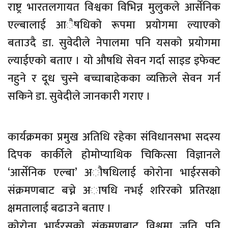
राष्ट्र भारतलगायत विश्वका विभिन्न मुलुकले आर्सेनिक
एल्बालाई आैषधिकाे रूपमा प्रयाेगमा ल्याएकाे
बताउदै डा. सुवेदीले नेपालमा पनि यसकाे प्रयाेगमा
ल्याईएकाे बताए । याे औषधि सेवन गर्दा साइड इफेक्ट
नहुने र दूध चुस्ने बच्चाबाहेकका व्यक्तिले सेवन गर्न
सकिने डा. सुवेदीले जानकारी गराए ।
कार्यक्रमका प्रमुख अतिधि रहेका संविधानसभा सदस्य
दिपक कार्कीले हाेमाेप्याथिक चिकित्सा विज्ञानले
‘आर्सेनिक एल्बा’ अाैषधिलाई काेराेना भाईरसकाे
संक्रमणबाट बच्ने अा‌षधि नभई शरिरकाे प्रतिरक्षा
क्षमतालाई बढाउने बताए ।
काेराेना भाईरसकाे संक्रमणबाट विश्वमा जति पनि