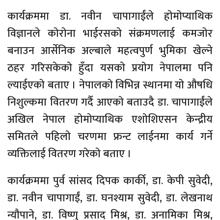
कार्यक्रममा डा. नवीन चापागाईंले हाेमाेप्याथिक
विज्ञानले काेराेना भाईरसकाे संक्रमणलाई कमजाेर
बनाउन आर्सेनिक अल्बाले महत्वपुर्ण भुमिका खेल्ने
ठहर गरिसकेकाे हुँदा यसकाे प्रयाेग नेपालमा पनि
ल्याईएकाे बताए । नेपालकाे विभिन्न स्थानमा याे औषधि
निशुल्कमा वितरण गर्दै आएकाे बताउदै डा. चापागाईंले
अखिल नेपाल हाेमाेप्याथिक एशाेशिएसन केन्द्रीय
समितले पहिलाे चरणमा फ्रन्ट लाईनमा कार्य गर्ने
व्यक्तिलाई वितरण गरेकाे बताए ।
कार्यक्रममा पुर्व सांसद दिपक कार्की, डा. केपी सुवेदी,
डा. नवीन चापागाईं, डा. घनश्याम सुवेदी, डा. लेखनाथ
न्याैपाने, डा. विष्णु प्रसाद मिश्र, डा. अनामिका मिश्र,