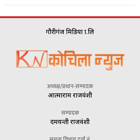
गौरीगंज मिडिया प्रा.लि
अध्यक्ष/प्रधान-सम्पादक
आत्माराम राजवंशी
सम्पादक
दमयन्ती राजवंशी
सूचना विभाग दर्ता नं.