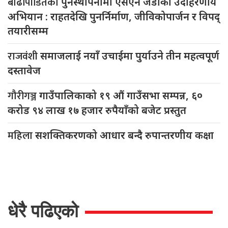
बाढीपीडितको
पुनर्स्थापनामा एसएन जेडीको उदाहरणीय
अभियान : राहतदेखि पुनर्निर्माण, जीविकोपार्जन र विपद्
तयारीसम्म
राजवंशी
समाजलाई नयाँ उचाईमा पुर्याउने तीन महत्वपूर्ण
दस्तावेज
गौरीगञ्ज
गाउँपालिकाको १९ औं गाउँसभा सम्पन्न, ६०
करोड ९४ लाख १७ हजार रुपैयाँको बजेट प्रस्तुत
महिला
सशक्तिकरणको आधार बन्दै रुपान्तरणीय कक्षा
धेरै पढिएको