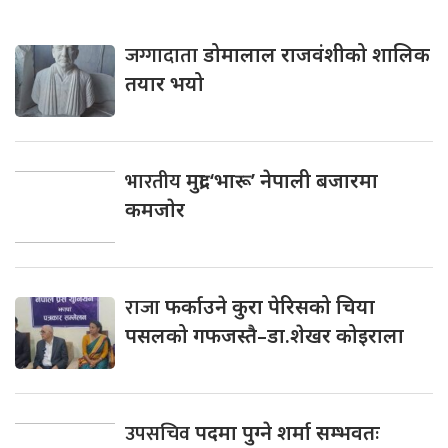
जग्गादाता
डोमालाल राजवंशीको शालिक
तयार भयो
भारतीय
मुद्रा ‘भारू’ नेपाली बजारमा
कमजाेर
राजा
फर्काउने कुरा पेरिसको चिया
पसलको गफजस्तै–डा.शेखर कोइराला
उपसचिव
पदमा पुग्ने शर्मा सम्भवतः