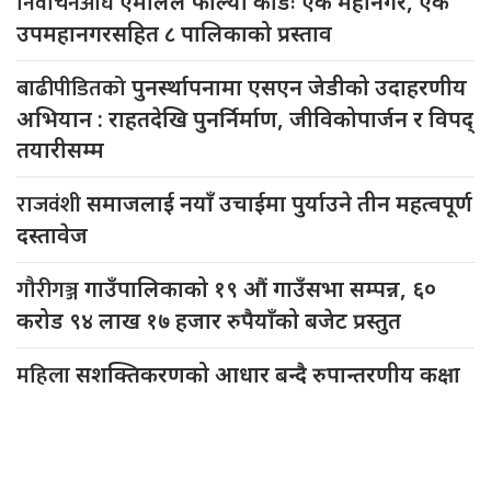
निर्वाचनअघि
एमालेले फाल्यो कार्डः एक महानगर, एक
उपमहानगरसहित ८ पालिकाको प्रस्ताव
बाढीपीडितको
पुनर्स्थापनामा एसएन जेडीको उदाहरणीय
अभियान : राहतदेखि पुनर्निर्माण, जीविकोपार्जन र विपद्
तयारीसम्म
राजवंशी
समाजलाई नयाँ उचाईमा पुर्याउने तीन महत्वपूर्ण
दस्तावेज
गौरीगञ्ज
गाउँपालिकाको १९ औं गाउँसभा सम्पन्न, ६०
करोड ९४ लाख १७ हजार रुपैयाँको बजेट प्रस्तुत
महिला
सशक्तिकरणको आधार बन्दै रुपान्तरणीय कक्षा