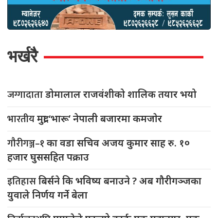
भर्खरै
जग्गादाता
डोमालाल राजवंशीको शालिक तयार भयो
भारतीय
मुद्रा ‘भारू’ नेपाली बजारमा कमजाेर
गौरीगञ्ज–१
का वडा सचिव अजय कुमार साह रु. १०
हजार घुससहित पक्राउ
इतिहास
बिर्सने कि भविष्य बनाउने ? अब गौरीगञ्जका
युवाले निर्णय गर्ने बेला