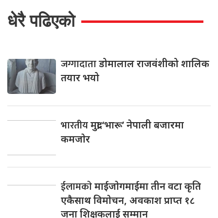
धेरै पढिएको
जग्गादाता
डोमालाल राजवंशीको शालिक
तयार भयो
भारतीय
मुद्रा ‘भारू’ नेपाली बजारमा
कमजाेर
ईलामकाे
माईजाेगमाईमा तीन वटा कृति
एकैसाथ विमाेचन, अवकाश प्राप्त १८
जना शिक्षकलाई सम्मान