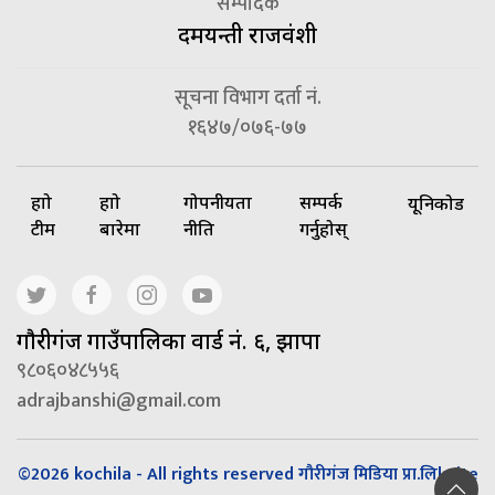
सम्पादक
दमयन्ती राजवंशी
सूचना विभाग दर्ता नं.
१६४७/०७६-७७
हाम्रो
हाम्रो
गोपनीयता
सम्पर्क
यूनिकोड
टीम
बारेमा
नीति
गर्नुहोस्
गाैरीगंज गाउँपालिका वार्ड नं. ६, झापा
९८०६०४८५५६
adrajbanshi@gmail.com
©2026 kochila - All rights reserved गौरीगंज मिडिया प्रा.लि| Site