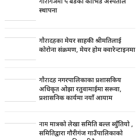
गौरीगंजमा
५ बेडको कोभिड अस्पताल
स्थापना
गाैरादहका
मेयर साहकी श्रीमतिलाई
काेराेना संक्रमण, मेयर हाेम क्वारेन्टाइनमा
गाैरादह
नगरपालिकाका प्रशासकिय
अधिकृत ओझा रतुवामाईमा सरूवा,
प्रशासनिक कार्यमा नयाँ आयाम
नाम
मात्रकाे लेखा समिति बल्ल ब्युँतियाे ,
समितिद्वारा गाैरीगंज गाउँपालिकाकाे