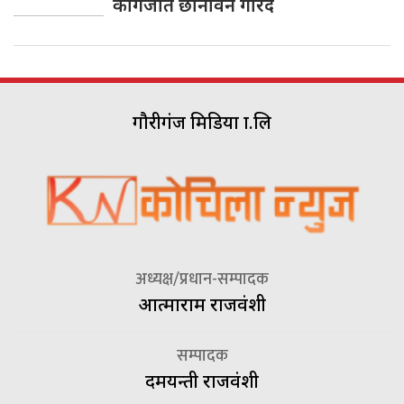
कागजात छानविन गरिदै
गौरीगंज मिडिया प्रा.लि
अध्यक्ष/प्रधान-सम्पादक
आत्माराम राजवंशी
सम्पादक
दमयन्ती राजवंशी