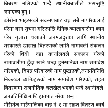
बिबरण नलिएकाे भन्दै स्थानीयबासीले असन्तुष्टि
जनाएका हुन् ।
काेराेना भाइरसकाे संक्रमणबाट वच्न सबै नागरिकलाई
घरैमा बस्न सुचना गरिएपछि दैनिक ज्यालादारीमा काम
गरेर गुजारा चलाउने जनमजदुरका लागि स्थानीय
सरकारले खाद्यान्न बितरणकाे लागि नामावली संकलन
गरेकाे थियाे। वडा कार्यालयले संकलन गरेकाे
नामावलीमा हुँदा खाने भन्दा हुनेखानेकाे नाम समाबेश
गरिएकाे, बिपन्न परिवारकाे नाम छुटाएकाे,जनप्रतिनिधि
निकटका ब्यक्तिहरुकाे नाम समाबेश गरिएकाे, राहत
बितरणमा राजनीतिक चलखेल भएकाे भन्दै स्थानीयले
जनप्रतिनिधि माथि हातपात गरेका छन् ।
गौरीगंज गाउँपालिका वार्ड नं. १ मा राहत वितरण कार्य