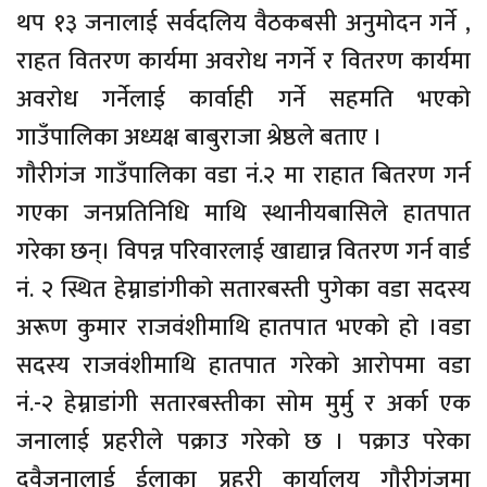
थप १३ जनालाई सर्वदलिय वैठकबसी अनुमाेदन गर्ने ,
राहत वितरण कार्यमा अवराेध नगर्ने र वितरण कार्यमा
अवराेध गर्नेलाई कार्वाही गर्ने सहमति भएकाे
गाउँपालिका अध्यक्ष बाबुराजा श्रेष्ठले बताए ।
गाैरीगंज गाउँपालिका वडा नं.२ मा राहात बितरण गर्न
गएका जनप्रतिनिधि माथि स्थानीयबासिले हातपात
गरेका छन्। विपन्न परिवारलाई खाद्यान्न वितरण गर्न वार्ड
नं. २ स्थित हेम्नाडांगीकाे सतारबस्ती पुगेका वडा सदस्य
अरूण कुमार राजवंशीमाथि हातपात भएकाे हाे ।वडा
सदस्य राजवंशीमाथि हातपात गरेकाे आराेपमा वडा
नं.-२ हेम्नाडांगी सतारबस्तीका साेम मुर्मु र अर्का एक
जनालाई प्रहरीले पक्राउ गरेकाे छ । पक्राउ परेका
दुवैजनालाई ईलाका प्रहरी कार्यालय गाैरीगंजमा