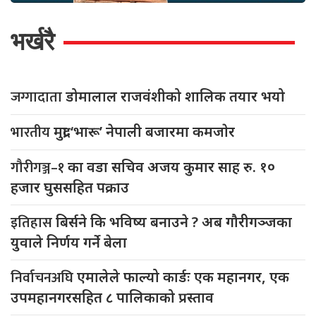
भर्खरै
जग्गादाता
डोमालाल राजवंशीको शालिक तयार भयो
भारतीय
मुद्रा ‘भारू’ नेपाली बजारमा कमजाेर
गौरीगञ्ज–१
का वडा सचिव अजय कुमार साह रु. १०
हजार घुससहित पक्राउ
इतिहास
बिर्सने कि भविष्य बनाउने ? अब गौरीगञ्जका
युवाले निर्णय गर्ने बेला
निर्वाचनअघि
एमालेले फाल्यो कार्डः एक महानगर, एक
उपमहानगरसहित ८ पालिकाको प्रस्ताव