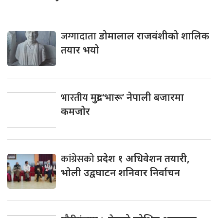
जग्गादाता
डोमालाल राजवंशीको शालिक
तयार भयो
भारतीय
मुद्रा ‘भारू’ नेपाली बजारमा
कमजाेर
कांग्रेसकाे
प्रदेश १ अधिवेशन तयारी,
भाेली उद्वघाटन शनिवार निर्वाचन