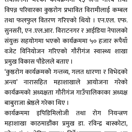
विपन्न परिवारका कुष्ठराेग प्रभावित विरामीलाई कम्बल
तथा फलफुल वितरण गरिएकाे थियाे । एन.एल. एफ.
सुनसरी, एन .एल.आर. विराटनगर र आईडिया नेपालकाे
संयुक्त सहयाेगमा भएकाे कार्यक्रममा ५० हजार रूपैयाँ
वजेट विनियोजन गरिएकाे गाैरीगंज स्वास्थ्य शाखा
प्रमुख विकास पाैडेलले बताए ।
‘कुष्ठराेग कार्यक्रमकाेे गन्तव्य, गलत धारणा र विभेदकाे
अन्त्य’ नारासहित महाशाखाले आयाेजना गरेकाे
कार्यक्रमकाे अध्यक्षता गाैरीगंज गाउँपालिकाका अध्यक्ष
बाबुराजा श्रेष्ठले गरेका थिए ।
कार्यक्रममा इपिडिमिलाेजी तथा राेग नियन्त्रण
महाशाखा काठमाडौंका प्रमुख डा. रविन्द्र बास्काेटा,