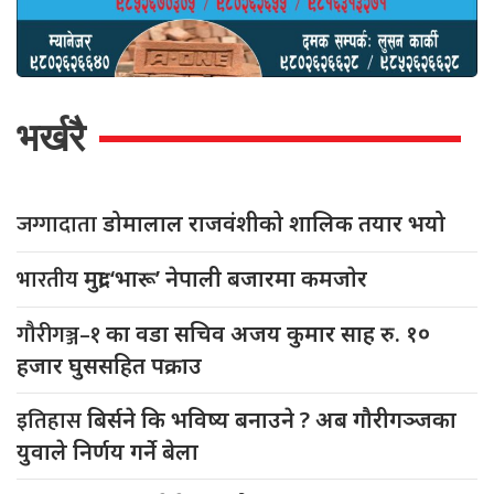
भर्खरै
जग्गादाता
डोमालाल राजवंशीको शालिक तयार भयो
भारतीय
मुद्रा ‘भारू’ नेपाली बजारमा कमजाेर
गौरीगञ्ज–१
का वडा सचिव अजय कुमार साह रु. १०
हजार घुससहित पक्राउ
इतिहास
बिर्सने कि भविष्य बनाउने ? अब गौरीगञ्जका
युवाले निर्णय गर्ने बेला