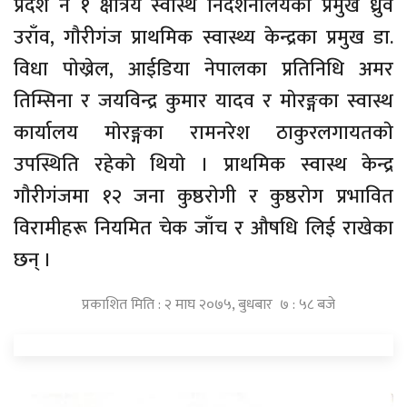
प्रदेश नं १ क्षेत्रिय स्वास्थ निर्देशनालयका प्रमुख ध्रुव
उराँव, गाैरीगंज प्राथमिक स्वास्थ्य केन्द्रका प्रमुख डा.
विधा पाेख्रेल, आईडिया नेपालका प्रतिनिधि अमर
तिम्सिना र जयविन्द्र कुमार यादव र माेरङ्गका स्वास्थ
कार्यालय माेरङ्गका रामनरेश ठाकुरलगायतकाे
उपस्थिति रहेकाे थियाे । प्राथमिक स्वास्थ केन्द्र
गाैरीगंजमा १२ जना कुष्ठराेगी र कुष्ठराेग प्रभावित
विरामीहरू नियमित चेक जाँच र औषधि लिई राखेका
छन् ।
प्रकाशित मिति : २ माघ २०७५, बुधबार ७ : ५८ बजे