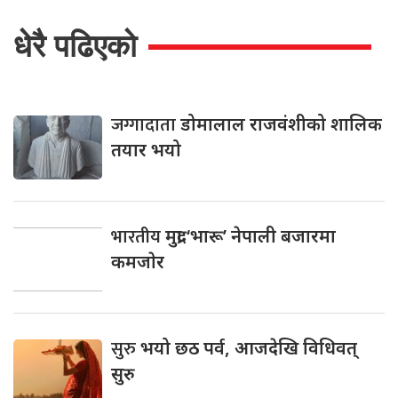
धेरै पढिएको
जग्गादाता
डोमालाल राजवंशीको शालिक
तयार भयो
भारतीय
मुद्रा ‘भारू’ नेपाली बजारमा
कमजाेर
सुरु
भयो छठ पर्व, आजदेखि विधिवत्
सुरु