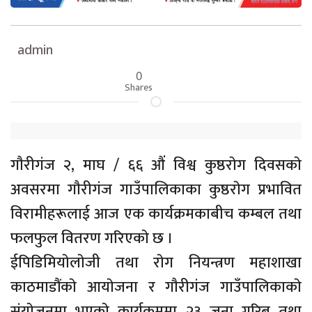
admin
0
Shares
गाैरीगंज २, माघ / ६६ औंं विश्व कुष्ठराेग दिवसकाे
अवसरमा गाैरीगंज गाउँपालिकाका कुष्ठराेग प्रभावित
विरामीहरूलाई आज एक कार्यक्रमकाबीच कम्बल तथा
फलफुल वितरण गरिएकाे छ ।
ईपिडिमियाेलाेजी तथा राेग नियन्त्रण महाशाखा
काठमाडौंकाे आयाेजना र गाैरीगंज गाउँपालिकाकाे
संयाेजनमा भएकाे कार्यक्रममा २३ जना गरिब तथा