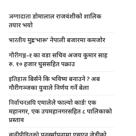
जग्गादाता
डोमालाल राजवंशीको शालिक
तयार भयो
भारतीय
मुद्रा ‘भारू’ नेपाली बजारमा कमजाेर
गौरीगञ्ज–१
का वडा सचिव अजय कुमार साह
रु. १० हजार घुससहित पक्राउ
इतिहास
बिर्सने कि भविष्य बनाउने ? अब
गौरीगञ्जका युवाले निर्णय गर्ने बेला
निर्वाचनअघि
एमालेले फाल्यो कार्डः एक
महानगर, एक उपमहानगरसहित ८ पालिकाको
प्रस्ताव
बाढीपीडितको
पुनर्स्थापनामा एसएन जेडीको