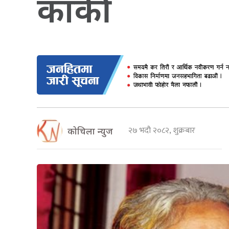
कार्की
२७ भदौ २०८२, शुक्रबार
कोचिला न्युज