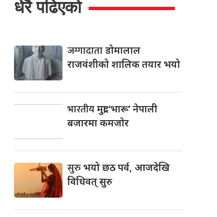
धेरै पढिएको
जग्गादाता
डोमालाल
राजवंशीको शालिक तयार भयो
भारतीय
मुद्रा ‘भारू’ नेपाली
बजारमा कमजाेर
सुरु
भयो छठ पर्व, आजदेखि
विधिवत् सुरु