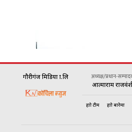
अध्यक्ष/प्रधान-सम्पा
गौरीगंज मिडिया प्रा.लि
आत्माराम राजवंश
हाम्रो टीम
हाम्रो बारेमा