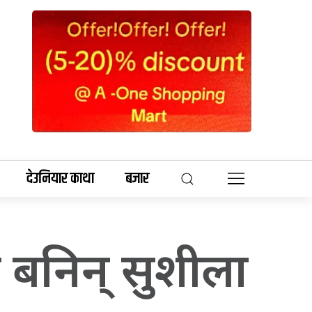
देउनियार काथा
बजार
ी बनिन् सुशीला