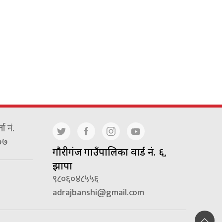
ा नं.
७७
गाैरीगंज गाउँपालिका वार्ड नं. ६,
झापा
९८०६०४८५५६
adrajbanshi@gmail.com