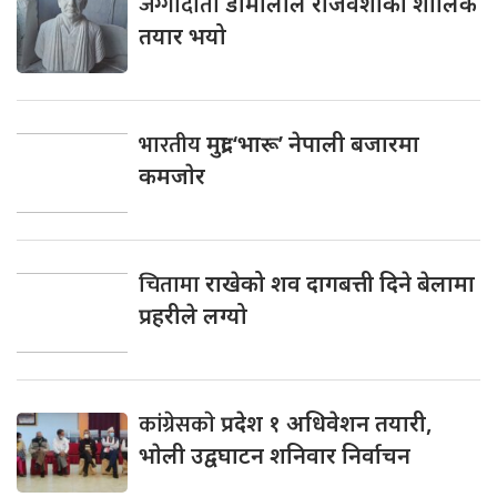
जग्गादाता
डोमालाल राजवंशीको शालिक
तयार भयो
भारतीय
मुद्रा ‘भारू’ नेपाली बजारमा
कमजाेर
चितामा
राखेको शव दागबत्ती दिने बेलामा
प्रहरीले लग्यो
कांग्रेसकाे
प्रदेश १ अधिवेशन तयारी,
भाेली उद्वघाटन शनिवार निर्वाचन