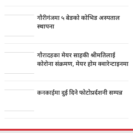
गौरीगंजमा
५ बेडको कोभिड अस्पताल
स्थापना
गाैरादहका
मेयर साहकी श्रीमतिलाई
काेराेना संक्रमण, मेयर हाेम क्वारेन्टाइनमा
कनकाईमा
दुई दिने फोटोप्रर्दशनी सम्पन्न