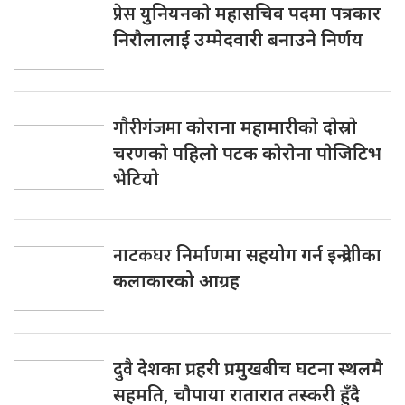
प्रेस
युनियनकाे महासचिव पदमा पत्रकार
निराैलालाई उम्मेदवारी बनाउने निर्णय
गाैरीगंजमा
काेराना महामारीकाे दाेस्राे
चरणकाे पहिलाे पटक काेराेना पाेजिटिभ
भेटियाे
नाटकघर
निर्माणमा सहयोग गर्न इन्द्रेणीका
कलाकारको आग्रह
दुवै
देशका प्रहरी प्रमुखबीच घटना स्थलमै
सहमति, चाैपाया रातारात तस्करी हुँदै