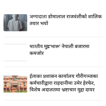
जग्गादाता
डोमालाल राजवंशीको शालिक
तयार भयो
भारतीय
मुद्रा ‘भारू’ नेपाली बजारमा
कमजाेर
ईलाका
प्रशासन कार्यालय गौरीगञ्जका
कर्मचारीद्वारा राहदानीमा उमेर हेरफेर,
विशेष अदालतमा भ्रष्टाचार मुद्दा दायर