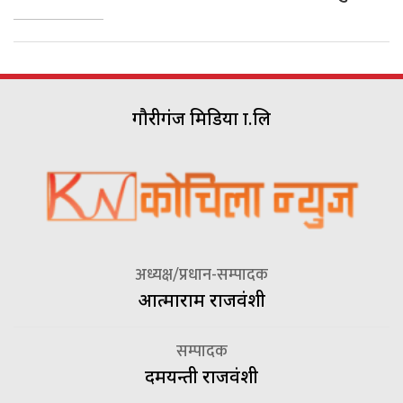
गौरीगंज मिडिया प्रा.लि
अध्यक्ष/प्रधान-सम्पादक
आत्माराम राजवंशी
सम्पादक
दमयन्ती राजवंशी