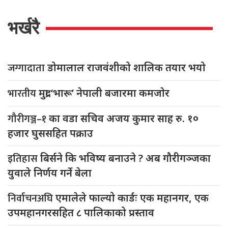
भर्खरै
जग्गादाता
डोमालाल राजवंशीको शालिक तयार भयो
भारतीय
मुद्रा ‘भारू’ नेपाली बजारमा कमजाेर
गौरीगञ्ज–१
का वडा सचिव अजय कुमार साह रु. १०
हजार घुससहित पक्राउ
इतिहास
बिर्सने कि भविष्य बनाउने ? अब गौरीगञ्जका
युवाले निर्णय गर्ने बेला
निर्वाचनअघि
एमालेले फाल्यो कार्डः एक महानगर, एक
उपमहानगरसहित ८ पालिकाको प्रस्ताव