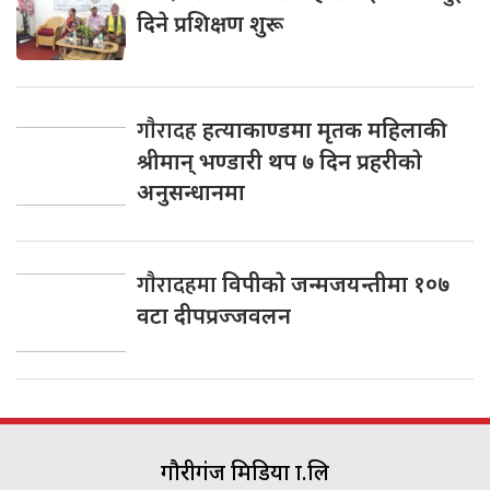
दिने प्रशिक्षण शुरू
गाैरादह
हत्याकाण्डमा मृतक महिलाकी
श्रीमान् भण्डारी थप ७ दिन प्रहरीकाे
अनुसन्धानमा
गाैरादहमा
विपीकाे जन्मजयन्तीमा १०७
वटा दीपप्रज्जवलन
गौरीगंज मिडिया प्रा.लि