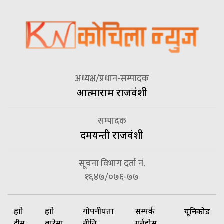
अध्यक्ष/प्रधान-सम्पादक
आत्माराम राजवंशी
सम्पादक
दमयन्ती राजवंशी
सूचना विभाग दर्ता नं.
१६४७/०७६-७७
हाम्रो
हाम्रो
गोपनीयता
सम्पर्क
यूनिकोड
टीम
बारेमा
नीति
गर्नुहोस्