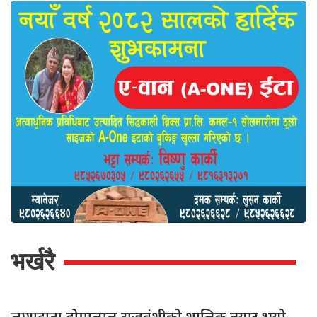
भर्खरै
डोमालाल राजवंशीको शालिक तयार भयो