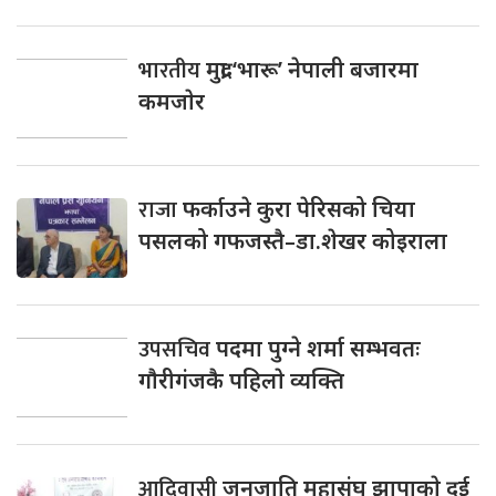
भारतीय
मुद्रा ‘भारू’ नेपाली बजारमा
कमजाेर
राजा
फर्काउने कुरा पेरिसको चिया
पसलको गफजस्तै–डा.शेखर कोइराला
उपसचिव
पदमा पुग्ने शर्मा सम्भवतः
गाैरीगंजकै पहिलाे व्यक्ति
आदिवासी
जनजाति महासंघ झापाकाे दुई