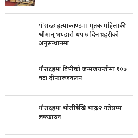
गाैरादह
हत्याकाण्डमा मृतक महिलाकी
श्रीमान् भण्डारी थप ७ दिन प्रहरीकाे
अनुसन्धानमा
गाैरादहमा
विपीकाे जन्मजयन्तीमा १०७
वटा दीपप्रज्जवलन
गाैरादहमा
भाेलीदेखि भाद्र २२ गतेसम्म
लकडाउन