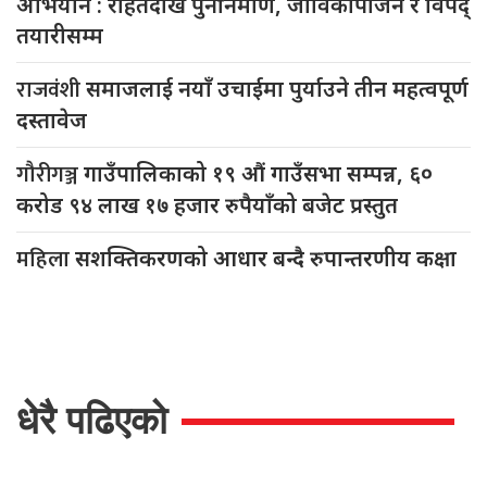
अभियान : राहतदेखि पुनर्निर्माण, जीविकोपार्जन र विपद्
तयारीसम्म
राजवंशी
समाजलाई नयाँ उचाईमा पुर्याउने तीन महत्वपूर्ण
दस्तावेज
गौरीगञ्ज
गाउँपालिकाको १९ औं गाउँसभा सम्पन्न, ६०
करोड ९४ लाख १७ हजार रुपैयाँको बजेट प्रस्तुत
महिला
सशक्तिकरणको आधार बन्दै रुपान्तरणीय कक्षा
धेरै पढिएको