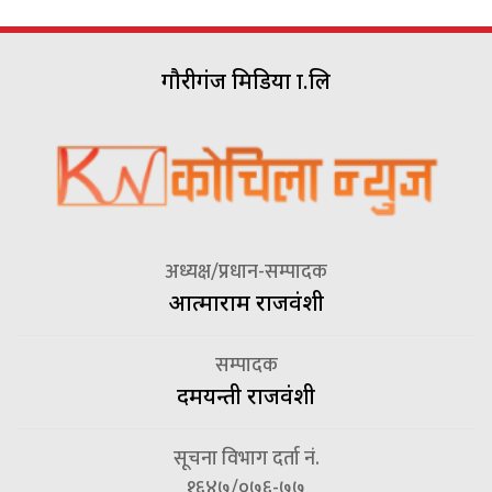
गौरीगंज मिडिया प्रा.लि
अध्यक्ष/प्रधान-सम्पादक
आत्माराम राजवंशी
सम्पादक
दमयन्ती राजवंशी
सूचना विभाग दर्ता नं.
१६४७/०७६-७७