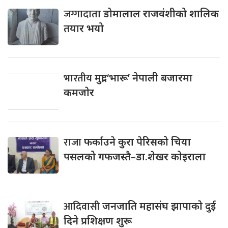
जग्गादाता
डोमालाल राजवंशीको शालिक
तयार भयो
भारतीय
मुद्रा ‘भारू’ नेपाली बजारमा
कमजाेर
राजा
फर्काउने कुरा पेरिसको चिया
पसलको गफजस्तै–डा.शेखर कोइराला
आदिवासी
जनजाति महासंघ झापाकाे दुई
दिने प्रशिक्षण शुरू