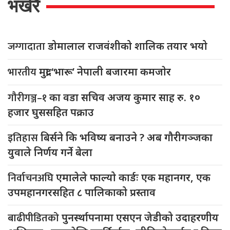
भर्खरै
जग्गादाता
डोमालाल राजवंशीको शालिक तयार भयो
भारतीय
मुद्रा ‘भारू’ नेपाली बजारमा कमजाेर
गौरीगञ्ज–१
का वडा सचिव अजय कुमार साह रु. १०
हजार घुससहित पक्राउ
इतिहास
बिर्सने कि भविष्य बनाउने ? अब गौरीगञ्जका
युवाले निर्णय गर्ने बेला
निर्वाचनअघि
एमालेले फाल्यो कार्डः एक महानगर, एक
उपमहानगरसहित ८ पालिकाको प्रस्ताव
बाढीपीडितको
पुनर्स्थापनामा एसएन जेडीको उदाहरणीय