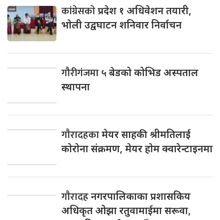
कांग्रेसकाे
प्रदेश १ अधिवेशन तयारी,
भाेली उद्वघाटन शनिवार निर्वाचन
गौरीगंजमा
५ बेडको कोभिड अस्पताल
स्थापना
गाैरादहका
मेयर साहकी श्रीमतिलाई
काेराेना संक्रमण, मेयर हाेम क्वारेन्टाइनमा
गाैरादह
नगरपालिकाका प्रशासकिय
अधिकृत ओझा रतुवामाईमा सरूवा,