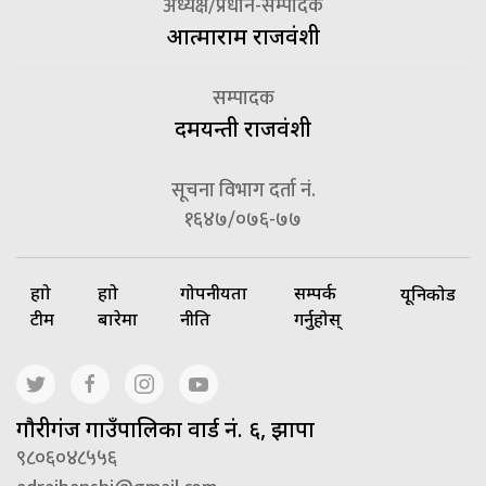
अध्यक्ष/प्रधान-सम्पादक
आत्माराम राजवंशी
सम्पादक
दमयन्ती राजवंशी
सूचना विभाग दर्ता नं.
१६४७/०७६-७७
हाम्रो
हाम्रो
गोपनीयता
सम्पर्क
यूनिकोड
टीम
बारेमा
नीति
गर्नुहोस्
गाैरीगंज गाउँपालिका वार्ड नं. ६, झापा
९८०६०४८५५६