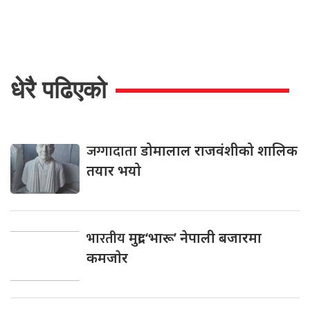
धेरै पढिएको
जग्गादाता
डोमालाल राजवंशीको शालिक
तयार भयो
भारतीय
मुद्रा ‘भारू’ नेपाली बजारमा
कमजाेर