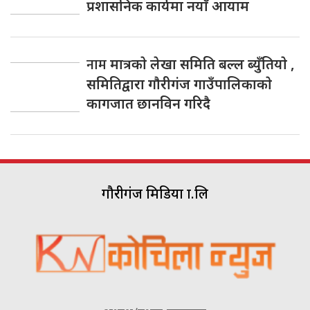
प्रशासनिक कार्यमा नयाँ आयाम
नाम
मात्रकाे लेखा समिति बल्ल ब्युँतियाे ,
समितिद्वारा गाैरीगंज गाउँपालिकाकाे
कागजात छानविन गरिदै
गौरीगंज मिडिया प्रा.लि