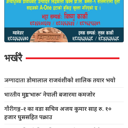
भर्खरै
जग्गादाता
डोमालाल राजवंशीको शालिक तयार भयो
भारतीय
मुद्रा ‘भारू’ नेपाली बजारमा कमजाेर
गौरीगञ्ज–१
का वडा सचिव अजय कुमार साह रु. १०
हजार घुससहित पक्राउ