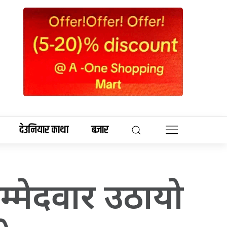
देउनियार काथा
बजार
उम्मेदवार उठायो