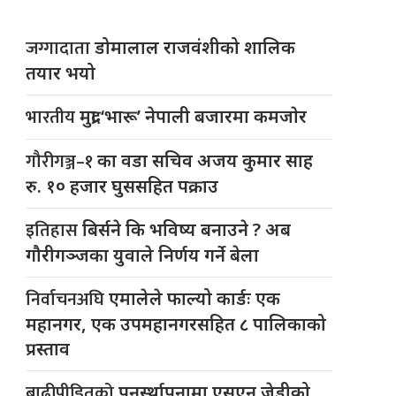
जग्गादाता
डोमालाल राजवंशीको शालिक
तयार भयो
भारतीय
मुद्रा ‘भारू’ नेपाली बजारमा कमजाेर
गौरीगञ्ज–१
का वडा सचिव अजय कुमार साह
रु. १० हजार घुससहित पक्राउ
इतिहास
बिर्सने कि भविष्य बनाउने ? अब
गौरीगञ्जका युवाले निर्णय गर्ने बेला
निर्वाचनअघि
एमालेले फाल्यो कार्डः एक
महानगर, एक उपमहानगरसहित ८ पालिकाको
प्रस्ताव
बाढीपीडितको
पुनर्स्थापनामा एसएन जेडीको