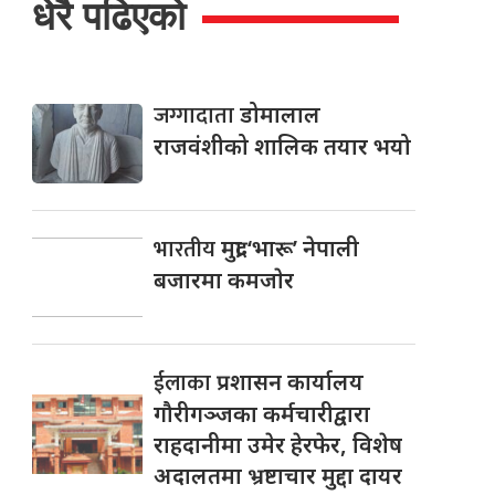
धेरै पढिएको
जग्गादाता
डोमालाल
राजवंशीको शालिक तयार भयो
भारतीय
मुद्रा ‘भारू’ नेपाली
बजारमा कमजाेर
ईलाका
प्रशासन कार्यालय
गौरीगञ्जका कर्मचारीद्वारा
राहदानीमा उमेर हेरफेर, विशेष
अदालतमा भ्रष्टाचार मुद्दा दायर