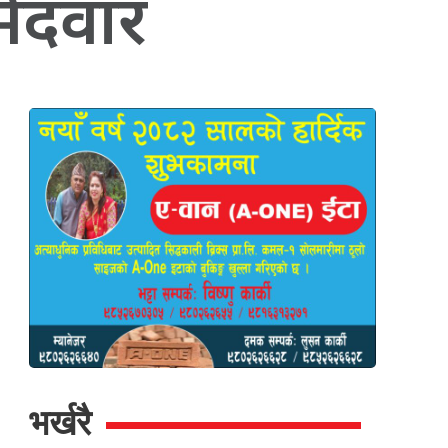
मेदवार
भर्खरै