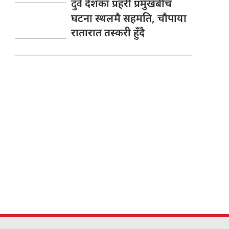
दुवै
देशका प्रहरी प्रमुखबीच
घटना स्थलमै सहमति, चाैपाया
रातारात तस्करी हुँदै