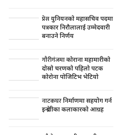
प्रेस
युनियनकाे महासचिव पदमा
पत्रकार निराैलालाई उम्मेदवारी
बनाउने निर्णय
गाैरीगंजमा
काेराना महामारीकाे
दाेस्राे चरणकाे पहिलाे पटक
काेराेना पाेजिटिभ भेटियाे
नाटकघर
निर्माणमा सहयोग गर्न
इन्द्रेणीका कलाकारको आग्रह