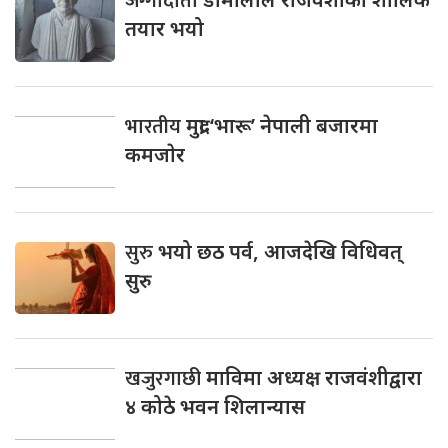
जग्गादाता
तयार भयो
भारतीय
मुद्रा ‘भारू’ नेपाली बजारमा
कमजाेर
सुरु
भयो छठ पर्व, आजदेखि विधिवत्
सुरु
खजुरगाछी
माविमा अध्यक्ष राजवंशीद्वारा
४ कोठे भवन शिलान्यास