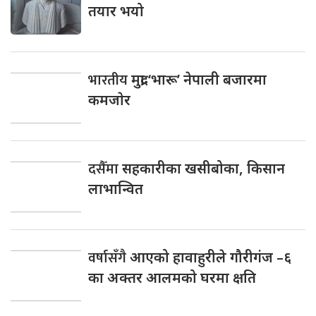
तयार भयो
भारतीय
मुद्रा ‘भारू’ नेपाली बजारमा
कमजाेर
दसैँमा
सहकारीका खसीबोका, किसान
लाभान्वित
वर्षासँगै
आएको हावाहुरीले गौरीगंज –६
का अक्तर आलमको घरमा क्षति