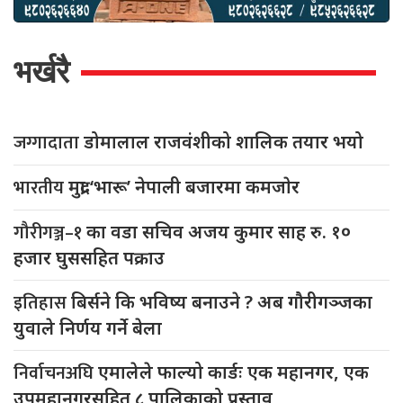
भर्खरै
जग्गादाता
डोमालाल राजवंशीको शालिक तयार भयो
भारतीय
मुद्रा ‘भारू’ नेपाली बजारमा कमजाेर
गौरीगञ्ज–१
का वडा सचिव अजय कुमार साह रु. १०
हजार घुससहित पक्राउ
इतिहास
बिर्सने कि भविष्य बनाउने ? अब गौरीगञ्जका
युवाले निर्णय गर्ने बेला
निर्वाचनअघि
एमालेले फाल्यो कार्डः एक महानगर, एक
उपमहानगरसहित ८ पालिकाको प्रस्ताव