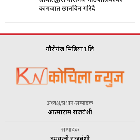
कागजात छानविन गरिदै
गौरीगंज मिडिया प्रा.लि
अध्यक्ष/प्रधान-सम्पादक
आत्माराम राजवंशी
सम्पादक
दमयन्ती राजवंशी