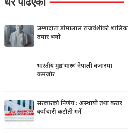
धेरै पढिएको
जग्गादाता
डोमालाल राजवंशीको शालिक
तयार भयो
भारतीय
मुद्रा ‘भारू’ नेपाली बजारमा
कमजाेर
सरकारको
निर्णय : अस्थायी तथा करार
कर्मचारी कटौती गर्ने