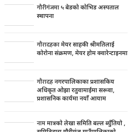
गौरीगंजमा
५ बेडको कोभिड अस्पताल
स्थापना
गाैरादहका
मेयर साहकी श्रीमतिलाई
काेराेना संक्रमण, मेयर हाेम क्वारेन्टाइनमा
गाैरादह
नगरपालिकाका प्रशासकिय
अधिकृत ओझा रतुवामाईमा सरूवा,
प्रशासनिक कार्यमा नयाँ आयाम
नाम
मात्रकाे लेखा समिति बल्ल ब्युँतियाे ,
समितिद्वारा गाैरीगंज गाउँपालिकाकाे