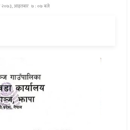
सिर २०७३, आइतबार ७ : ०७ बजे