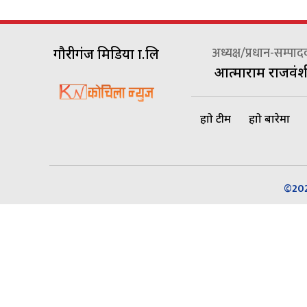
अध्यक्ष/प्रधान-सम्पा
गौरीगंज मिडिया प्रा.लि
आत्माराम राजवंश
हाम्रो टीम
हाम्रो बारेमा
©2026