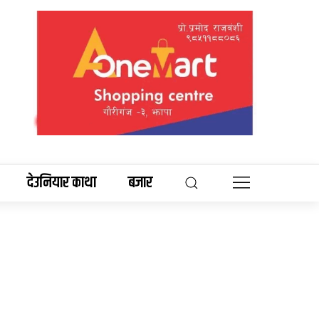
देउनियार काथा
बजार