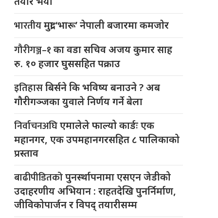
तयार भयो
भारतीय
मुद्रा ‘भारू’ नेपाली बजारमा कमजाेर
गौरीगञ्ज–१
का वडा सचिव अजय कुमार साह
रु. १० हजार घुससहित पक्राउ
इतिहास
बिर्सने कि भविष्य बनाउने ? अब
गौरीगञ्जका युवाले निर्णय गर्ने बेला
निर्वाचनअघि
एमालेले फाल्यो कार्डः एक
महानगर, एक उपमहानगरसहित ८ पालिकाको
प्रस्ताव
बाढीपीडितको
पुनर्स्थापनामा एसएन जेडीको
उदाहरणीय अभियान : राहतदेखि पुनर्निर्माण,
जीविकोपार्जन र विपद् तयारीसम्म