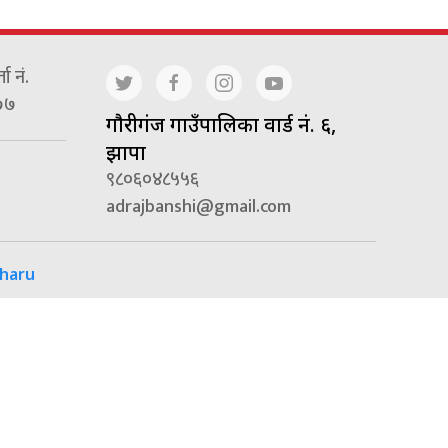
ा नं.
७७
गाैरीगंज गाउँपालिका वार्ड नं. ६,
झापा
९८०६०४८५५६
adrajbanshi@gmail.com
haru