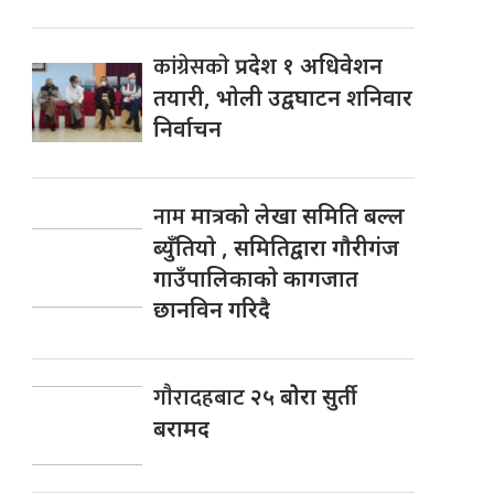
कांग्रेसकाे
प्रदेश १ अधिवेशन
तयारी, भाेली उद्वघाटन शनिवार
निर्वाचन
नाम
मात्रकाे लेखा समिति बल्ल
ब्युँतियाे , समितिद्वारा गाैरीगंज
गाउँपालिकाकाे कागजात
छानविन गरिदै
गाैरादहबाट
२५ बाेेरा सुर्ती
बरामद