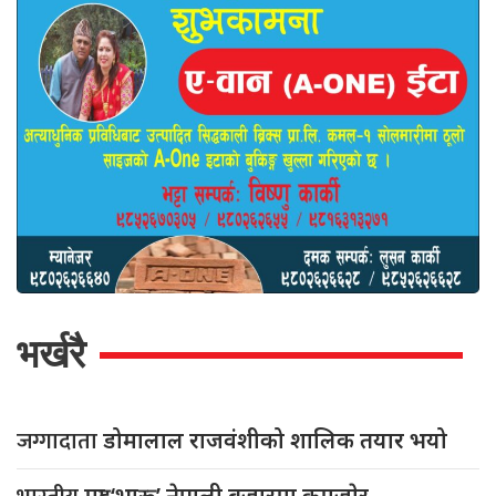
भर्खरै
जग्गादाता
डोमालाल राजवंशीको शालिक तयार भयो
मुद्रा ‘भारू’ नेपाली बजारमा कमजाेर