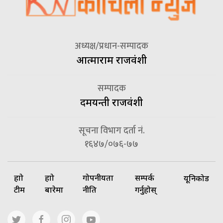
अध्यक्ष/प्रधान-सम्पादक
आत्माराम राजवंशी
सम्पादक
दमयन्ती राजवंशी
सूचना विभाग दर्ता नं.
१६४७/०७६-७७
हाम्रो
हाम्रो
गोपनीयता
सम्पर्क
यूनिकोड
टीम
बारेमा
नीति
गर्नुहोस्