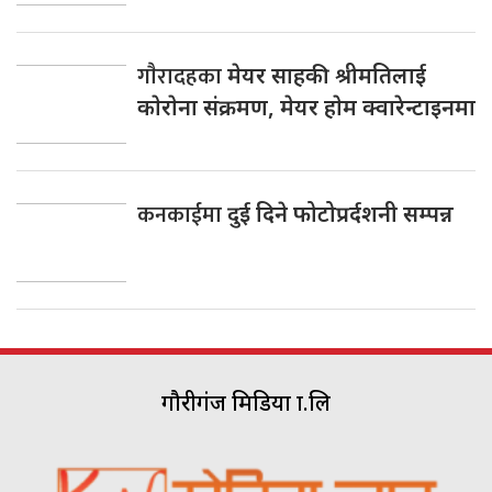
गाैरादहका
मेयर साहकी श्रीमतिलाई
काेराेना संक्रमण, मेयर हाेम क्वारेन्टाइनमा
कनकाईमा
दुई दिने फोटोप्रर्दशनी सम्पन्न
गौरीगंज मिडिया प्रा.लि