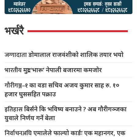
भर्खरै
जग्गादाता
डोमालाल राजवंशीको शालिक तयार भयो
भारतीय
मुद्रा ‘भारू’ नेपाली बजारमा कमजाेर
गौरीगञ्ज–१
का वडा सचिव अजय कुमार साह रु. १०
हजार घुससहित पक्राउ
इतिहास
बिर्सने कि भविष्य बनाउने ? अब गौरीगञ्जका
युवाले निर्णय गर्ने बेला
निर्वाचनअघि
एमालेले फाल्यो कार्डः एक महानगर, एक