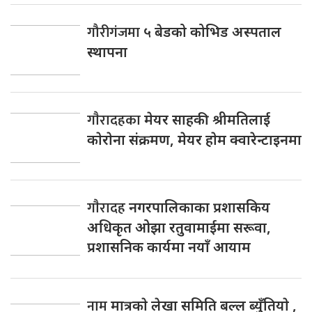
गौरीगंजमा
५ बेडको कोभिड अस्पताल
स्थापना
गाैरादहका
मेयर साहकी श्रीमतिलाई
काेराेना संक्रमण, मेयर हाेम क्वारेन्टाइनमा
गाैरादह
नगरपालिकाका प्रशासकिय
अधिकृत ओझा रतुवामाईमा सरूवा,
प्रशासनिक कार्यमा नयाँ आयाम
नाम
मात्रकाे लेखा समिति बल्ल ब्युँतियाे ,