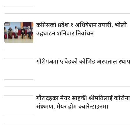
कांग्रेसकाे
प्रदेश १ अधिवेशन तयारी, भाेली
उद्वघाटन शनिवार निर्वाचन
गौरीगंजमा
५ बेडको कोभिड अस्पताल स्था
गाैरादहका
मेयर साहकी श्रीमतिलाई काेराेना
संक्रमण, मेयर हाेम क्वारेन्टाइनमा