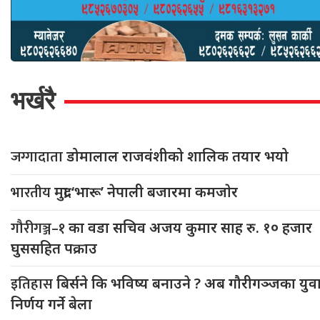
भर्खरै
जग्गादाता
डोमालाल राजवंशीको शालिक तयार भयो
भारतीय
मुद्रा ‘भारू’ नेपाली बजारमा कमजाेर
गौरीगञ्ज–१
का वडा सचिव अजय कुमार साह रु. १० हजार
घुससहित पक्राउ
इतिहास
बिर्सने कि भविष्य बनाउने ? अब गौरीगञ्जका युव
निर्णय गर्ने बेला