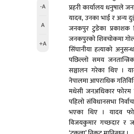
-A
प्रहरी कार्यालय धनुषाले 
यादव, उनका भाई र अन्य दुई
A
जनकपुर टुडेका प्रकाशक
जनकपुरको शिवचोकमा गोली 
+A
सिंघानीया हत्याको अनुसन
पछिल्लो समय जनतान्त्रि
सञ्चालन गरेका थिए । 
नेपालमा आपराधिक गतिविधि
मधेसी जनअधिकार फोरम लोक
पहिलो संविधानसभा निर्वाचनमा
भएका थिए । यादव फोरम ल
विजयकुमार गच्छदार र जन
‘टकला’ निकट मानिन्छन् ।