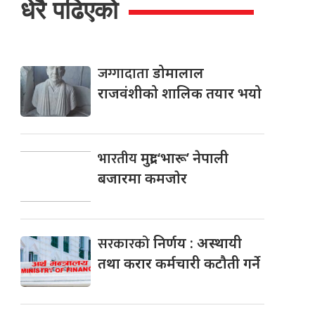
धेरै पढिएको
जग्गादाता
डोमालाल
राजवंशीको शालिक तयार भयो
भारतीय
मुद्रा ‘भारू’ नेपाली
बजारमा कमजाेर
सरकारको
निर्णय : अस्थायी
तथा करार कर्मचारी कटौती गर्ने