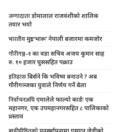
जग्गादाता
डोमालाल राजवंशीको शालिक
तयार भयो
भारतीय
मुद्रा ‘भारू’ नेपाली बजारमा कमजाेर
गौरीगञ्ज–१
का वडा सचिव अजय कुमार साह
रु. १० हजार घुससहित पक्राउ
इतिहास
बिर्सने कि भविष्य बनाउने ? अब
गौरीगञ्जका युवाले निर्णय गर्ने बेला
निर्वाचनअघि
एमालेले फाल्यो कार्डः एक
महानगर, एक उपमहानगरसहित ८ पालिकाको
प्रस्ताव
बाढीपीडितको
पुनर्स्थापनामा एसएन जेडीको