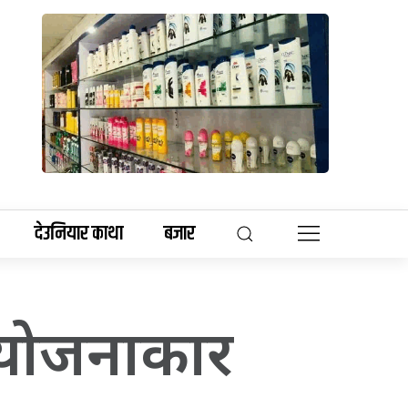
देउनियार काथा
बजार
ा योजनाकार