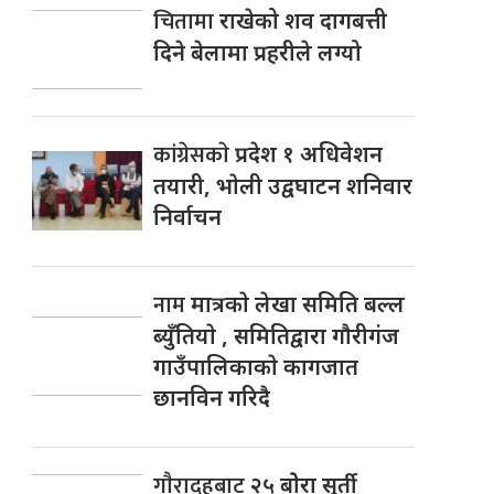
चितामा
राखेको शव दागबत्ती
दिने बेलामा प्रहरीले लग्यो
कांग्रेसकाे
प्रदेश १ अधिवेशन
तयारी, भाेली उद्वघाटन शनिवार
निर्वाचन
नाम
मात्रकाे लेखा समिति बल्ल
ब्युँतियाे , समितिद्वारा गाैरीगंज
गाउँपालिकाकाे कागजात
छानविन गरिदै
गाैरादहबाट
२५ बाेेरा सुर्ती