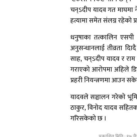
चन्ऽदीप यादव गत माघमा नेप
हत्यामा समेत संलग्न रहेको प
धनुषाका तत्कालिन एसपी उ
अनुसन्धानलाई तीव्रता दिाद
साह, चन्ऽदीप यादव र राम
गराएको आरोपमा अहिले डिल
प्रहरी नियन्त्रणमा आउन सके
यादवले सञ्चालन गरेको भूम
ठाकुर, विनोद यादव सहितका 
गरिसकेको छ ।
प्रकाशित मिति : १७ चै