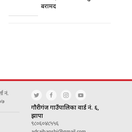
बरामद
ा नं.
७७
गाैरीगंज गाउँपालिका वार्ड नं. ६,
झापा
९८०६०४८५५६
adrajbanshi@gmail.com