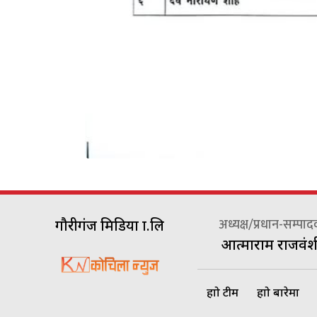
अध्यक्ष/प्रधान-सम्पा
गौरीगंज मिडिया प्रा.लि
आत्माराम राजवंश
हाम्रो टीम
हाम्रो बारेमा