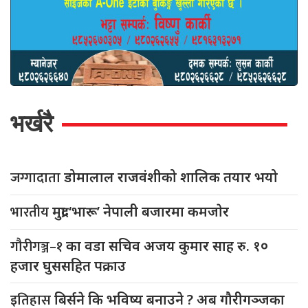
भर्खरै
जग्गादाता
डोमालाल राजवंशीको शालिक तयार भयो
भारतीय
मुद्रा ‘भारू’ नेपाली बजारमा कमजाेर
गौरीगञ्ज–१
का वडा सचिव अजय कुमार साह रु. १०
हजार घुससहित पक्राउ
इतिहास
बिर्सने कि भविष्य बनाउने ? अब गौरीगञ्जका