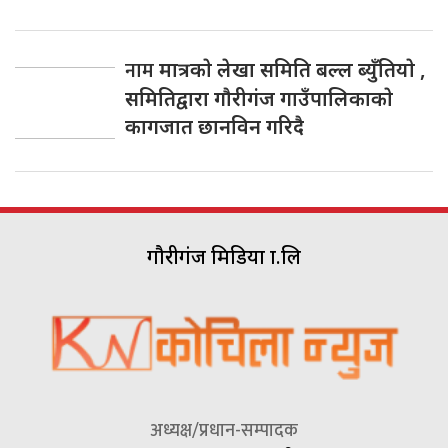
नाम
मात्रकाे लेखा समिति बल्ल ब्युँतियाे ,
समितिद्वारा गाैरीगंज गाउँपालिकाकाे
कागजात छानविन गरिदै
गौरीगंज मिडिया प्रा.लि
अध्यक्ष/प्रधान-सम्पादक