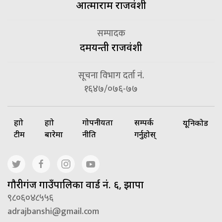
आत्माराम राजवंशी
सम्पादक
दमयन्ती राजवंशी
सूचना विभाग दर्ता नं.
१६४७/०७६-७७
हाम्रो
हाम्रो
गोपनीयता
सम्पर्क
यूनिकोड
टीम
बारेमा
नीति
गर्नुहोस्
गाैरीगंज गाउँपालिका वार्ड नं. ६, झापा
९८०६०४८५५६
adrajbanshi@gmail.com