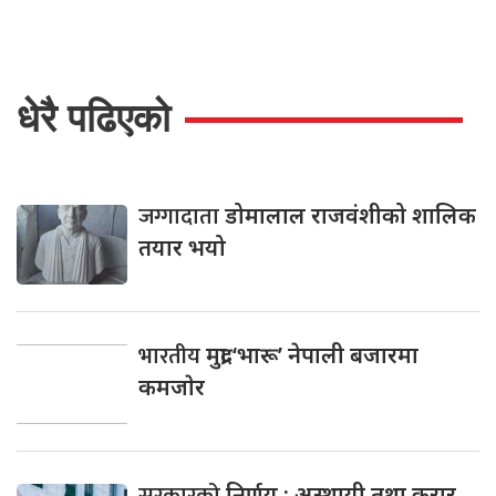
धेरै पढिएको
जग्गादाता
डोमालाल राजवंशीको शालिक
तयार भयो
भारतीय
मुद्रा ‘भारू’ नेपाली बजारमा
कमजाेर
सरकारको
निर्णय : अस्थायी तथा करार