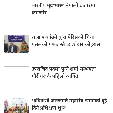
भारतीय
मुद्रा ‘भारू’ नेपाली बजारमा
कमजाेर
राजा
फर्काउने कुरा पेरिसको चिया
पसलको गफजस्तै–डा.शेखर कोइराला
उपसचिव
पदमा पुग्ने शर्मा सम्भवतः
गाैरीगंजकै पहिलाे व्यक्ति
आदिवासी
जनजाति महासंघ झापाकाे दुई
दिने प्रशिक्षण शुरू