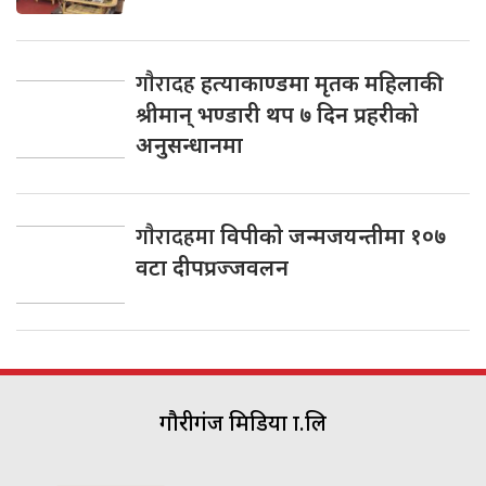
गाैरादह
हत्याकाण्डमा मृतक महिलाकी
श्रीमान् भण्डारी थप ७ दिन प्रहरीकाे
अनुसन्धानमा
गाैरादहमा
विपीकाे जन्मजयन्तीमा १०७
वटा दीपप्रज्जवलन
गौरीगंज मिडिया प्रा.लि