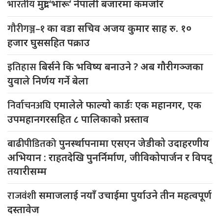
भारतीय
मुद्रा ‘भारू’ नेपाली बजारमा कमजाेर
गौरीगञ्ज–१
का वडा सचिव अजय कुमार साह रु. १०
हजार घुससहित पक्राउ
इतिहास
बिर्सने कि भविष्य बनाउने ? अब गौरीगञ्जका
युवाले निर्णय गर्ने बेला
निर्वाचनअघि
एमालेले फाल्यो कार्डः एक महानगर, एक
उपमहानगरसहित ८ पालिकाको प्रस्ताव
बाढीपीडितको
पुनर्स्थापनामा एसएन जेडीको उदाहरणीय
अभियान : राहतदेखि पुनर्निर्माण, जीविकोपार्जन र विपद्
तयारीसम्म
राजवंशी
समाजलाई नयाँ उचाईमा पुर्याउने तीन महत्वपूर्ण
दस्तावेज