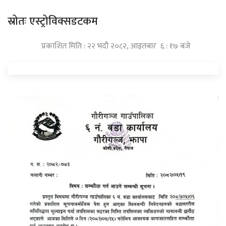
स्रोतः एस्ट्रोविक्सडटकम
प्रकाशित मिति : २२ भदौ २०८२, आइतबार ६ : १७ बजे