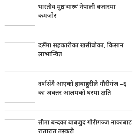
भारतीय
मुद्रा ‘भारू’ नेपाली बजारमा
कमजाेर
दसैँमा
सहकारीका खसीबोका, किसान
लाभान्वित
वर्षासँगै
आएको हावाहुरीले गौरीगंज –६
का अक्तर आलमको घरमा क्षति
सीमा
बन्दका बाबजुद गौरीगञ्ज नाकाबाट
रातारात तस्करी