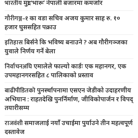
भारतीय
मुद्रा ‘भारू’ नेपाली बजारमा कमजाेर
गौरीगञ्ज–१
का वडा सचिव अजय कुमार साह रु. १०
हजार घुससहित पक्राउ
इतिहास
बिर्सने कि भविष्य बनाउने ? अब गौरीगञ्जका
युवाले निर्णय गर्ने बेला
निर्वाचनअघि
एमालेले फाल्यो कार्डः एक महानगर, एक
उपमहानगरसहित ८ पालिकाको प्रस्ताव
बाढीपीडितको
पुनर्स्थापनामा एसएन जेडीको उदाहरणीय
अभियान : राहतदेखि पुनर्निर्माण, जीविकोपार्जन र विपद्
तयारीसम्म
राजवंशी
समाजलाई नयाँ उचाईमा पुर्याउने तीन महत्वपूर्ण
दस्तावेज