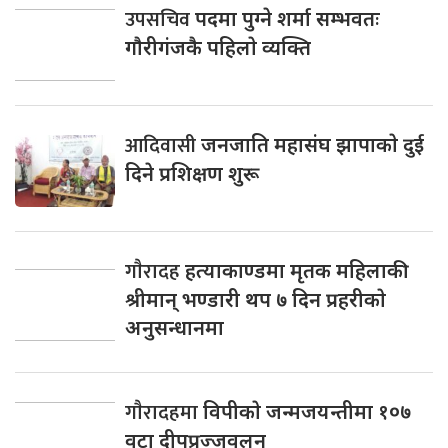
उपसचिव
पदमा पुग्ने शर्मा सम्भवतः
गाैरीगंजकै पहिलाे व्यक्ति
आदिवासी
जनजाति महासंघ झापाकाे दुई
दिने प्रशिक्षण शुरू
गाैरादह
हत्याकाण्डमा मृतक महिलाकी
श्रीमान् भण्डारी थप ७ दिन प्रहरीकाे
अनुसन्धानमा
गाैरादहमा
विपीकाे जन्मजयन्तीमा १०७
वटा दीपप्रज्जवलन