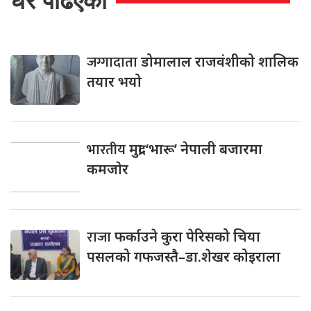
धेरै पढिएको
जग्गादाता
डोमालाल राजवंशीको शालिक
तयार भयो
भारतीय
मुद्रा ‘भारू’ नेपाली बजारमा
कमजाेर
राजा
फर्काउने कुरा पेरिसको चिया
पसलको गफजस्तै–डा.शेखर कोइराला