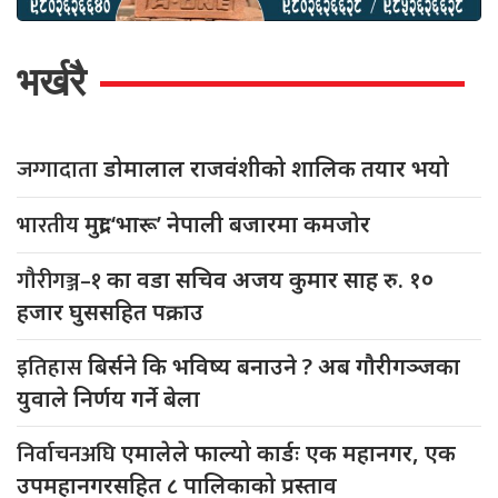
भर्खरै
जग्गादाता
डोमालाल राजवंशीको शालिक तयार भयो
भारतीय
मुद्रा ‘भारू’ नेपाली बजारमा कमजाेर
गौरीगञ्ज–१
का वडा सचिव अजय कुमार साह रु. १०
हजार घुससहित पक्राउ
इतिहास
बिर्सने कि भविष्य बनाउने ? अब गौरीगञ्जका
युवाले निर्णय गर्ने बेला
निर्वाचनअघि
एमालेले फाल्यो कार्डः एक महानगर, एक
उपमहानगरसहित ८ पालिकाको प्रस्ताव