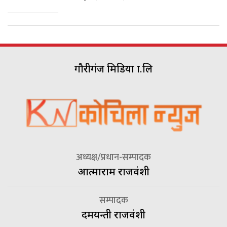
गौरीगंज मिडिया प्रा.लि
अध्यक्ष/प्रधान-सम्पादक
आत्माराम राजवंशी
सम्पादक
दमयन्ती राजवंशी