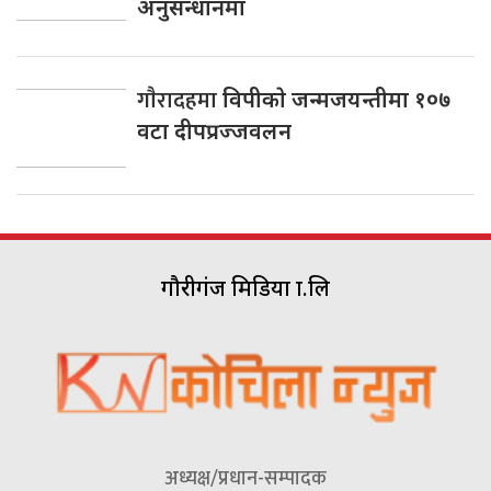
अनुसन्धानमा
गाैरादहमा
विपीकाे जन्मजयन्तीमा १०७
वटा दीपप्रज्जवलन
गौरीगंज मिडिया प्रा.लि
अध्यक्ष/प्रधान-सम्पादक