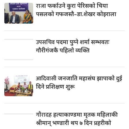
राजा
फर्काउने कुरा पेरिसको चिया
पसलको गफजस्तै–डा.शेखर कोइराला
उपसचिव
पदमा पुग्ने शर्मा सम्भवतः
गाैरीगंजकै पहिलाे व्यक्ति
आदिवासी
जनजाति महासंघ झापाकाे दुई
दिने प्रशिक्षण शुरू
गाैरादह
हत्याकाण्डमा मृतक महिलाकी
श्रीमान् भण्डारी थप ७ दिन प्रहरीकाे