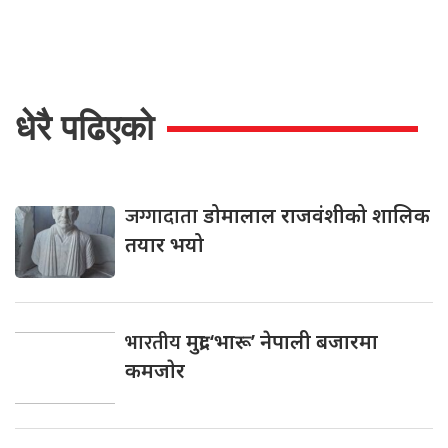
धेरै पढिएको
जग्गादाता
डोमालाल राजवंशीको शालिक
तयार भयो
भारतीय
मुद्रा ‘भारू’ नेपाली बजारमा
कमजाेर