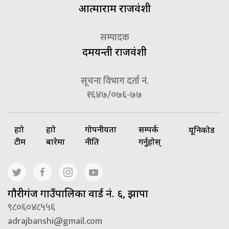
आत्माराम राजवंशी
सम्पादक
दमयन्ती राजवंशी
सूचना विभाग दर्ता नं.
१६४७/०७६-७७
हाम्रो
हाम्रो
गोपनीयता
सम्पर्क
यूनिकोड
टीम
बारेमा
नीति
गर्नुहोस्
गाैरीगंज गाउँपालिका वार्ड नं. ६, झापा
९८०६०४८५५६
adrajbanshi@gmail.com