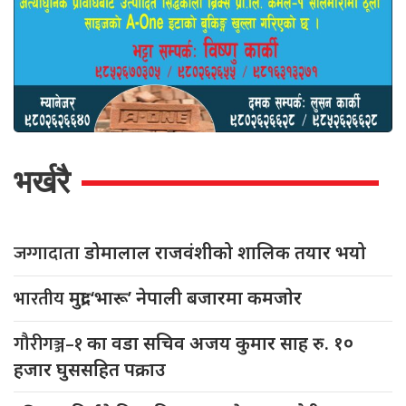
भर्खरै
जग्गादाता
डोमालाल राजवंशीको शालिक तयार भयो
भारतीय
मुद्रा ‘भारू’ नेपाली बजारमा कमजाेर
गौरीगञ्ज–१
का वडा सचिव अजय कुमार साह रु. १०
हजार घुससहित पक्राउ