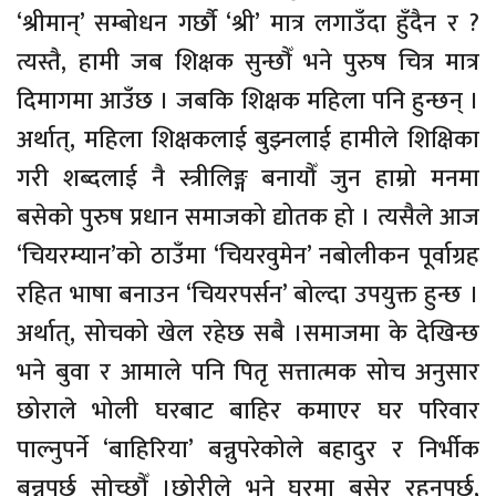
‘श्रीमान्’ सम्बोधन गर्छौ ‘श्री’ मात्र लगाउँदा हुँदैन र ?
त्यस्तै, हामी जब शिक्षक सुन्छौँ भने पुरुष चित्र मात्र
दिमागमा आउँछ । जबकि शिक्षक महिला पनि हुन्छन् ।
अर्थात्, महिला शिक्षकलाई बुझ्नलाई हामीले शिक्षिका
गरी शब्दलाई नै स्त्रीलिङ्ग बनायौँ जुन हाम्रो मनमा
बसेको पुरुष प्रधान समाजको द्योतक हो । त्यसैले आज
‘चियरम्यान’को ठाउँमा ‘चियरवुमेन’ नबोलीकन पूर्वाग्रह
रहित भाषा बनाउन ‘चियरपर्सन’ बोल्दा उपयुक्त हुन्छ ।
अर्थात्, सोचको खेल रहेछ सबै ।समाजमा के देखिन्छ
भने बुवा र आमाले पनि पितृ सत्तात्मक सोच अनुसार
छोराले भोली घरबाट बाहिर कमाएर घर परिवार
पाल्नुपर्ने ‘बाहिरिया’ बन्नुपरेकोले बहादुर र निर्भीक
बन्नुपर्छ सोच्छौँ ।छोरीले भने घरमा बसेर रहनुपर्छ,