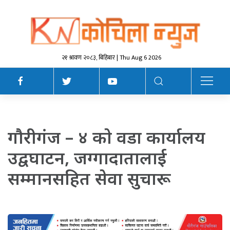
२१ श्रावण २०८३, बिहिबार | Thu Aug 6 2026
गाैरीगंज – ४ काे वडा कार्यालय
उद्वघाटन, जग्गादातालाई
सम्मानसहित सेवा सुचारू