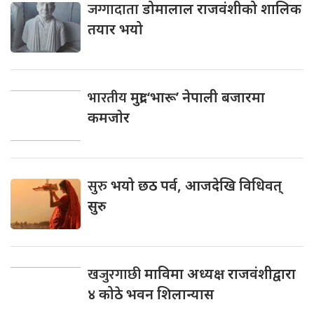
जग्गादाता
डोमालाल राजवंशीको शालिक
तयार भयो
भारतीय
मुद्रा ‘भारू’ नेपाली बजारमा
कमजाेर
सुरु
भयो छठ पर्व, आजदेखि विधिवत्
सुरु
खजुरगाछी
माविमा अध्यक्ष राजवंशीद्वारा
४ कोठे भवन शिलान्यास