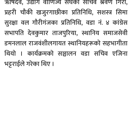
ऋषिदेव, उद्योग वाणिज्य संघका सचिव श्रवण गिरी,
प्रहरी चाैकी खजुरगाछीका प्रतिनिधि, सशस्त्र सिमा
सुरक्षा वल गाैरीगंजका प्रतिनिधि, वडा नं. ४ कांग्रेस
सभापति देवकुमार ताजपुरिया, स्थानिय समाजसेवी
डमनलाल राजवंशीलगायत स्थानियहरूकाे सहभागीता
थियाे । कार्यक्रमकाे सञ्चालन वडा सचिव एजिना
भट्टराईले गरेका थिए ।