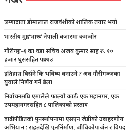
जग्गादाता
डोमालाल राजवंशीको शालिक तयार भयो
भारतीय
मुद्रा ‘भारू’ नेपाली बजारमा कमजाेर
गौरीगञ्ज–१
का वडा सचिव अजय कुमार साह रु. १०
हजार घुससहित पक्राउ
इतिहास
बिर्सने कि भविष्य बनाउने ? अब गौरीगञ्जका
युवाले निर्णय गर्ने बेला
निर्वाचनअघि
एमालेले फाल्यो कार्डः एक महानगर, एक
उपमहानगरसहित ८ पालिकाको प्रस्ताव
बाढीपीडितको
पुनर्स्थापनामा एसएन जेडीको उदाहरणीय
अभियान : राहतदेखि पुनर्निर्माण, जीविकोपार्जन र विपद्