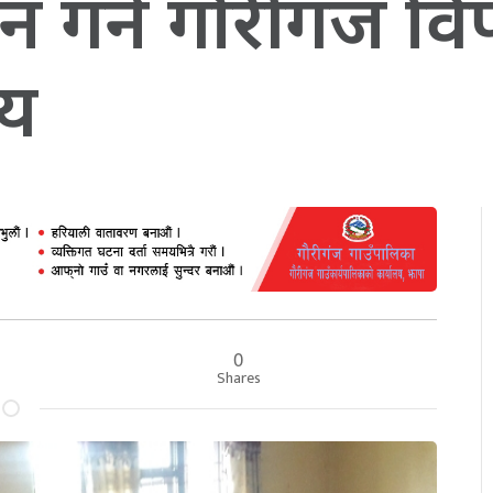
 गर्ने गाैरीगंज वि
णय
0
Shares