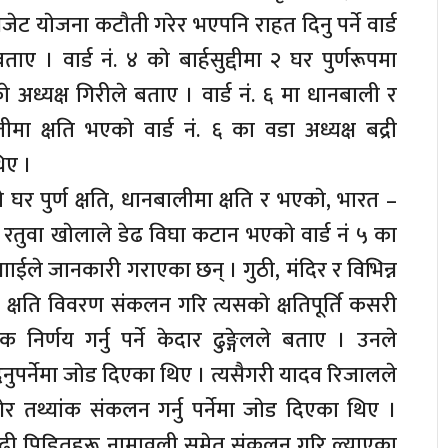
जेट याेजना कटाैती गरेर भएपनि राहत दिनु पर्ने वार्ड
ाए । वार्ड नं. ४ काे बार्हसुद्दीमा २ घर पुर्णरूपमा
े अध्यक्ष गिरीले बताए । वार्ड नं. ६ मा धानबाली र
क्षति भएकाे वार्ड नं. ६ का वडा अध्यक्ष बद्री
िए ।
ाे घर पुर्ण क्षति, धानबालीमा क्षति र भएकाे, भारत –
 रतुवा खाेलाले डेढ विघा कटान भएकाे वार्ड नं ५ का
्गााईले जानकारी गराएका छन् । गुठी, मंदिर र विभिन्न
े क्षति विवरण संकलन गरि त्यसकाे क्षतिपूर्ति कसरी
क निर्णय गर्नु पर्ने केदार ढुङ्गेलले बताए । उनले
पर्नेमा जाेड दिएका थिए । त्यसैगरी यादव रिजालले
र तथ्यांक संकलन गर्नु पर्नेमा जाेड दिएका थिए ।
ा बाढी पिडितहरू नामावली समेत संकलन गरि ल्याएका