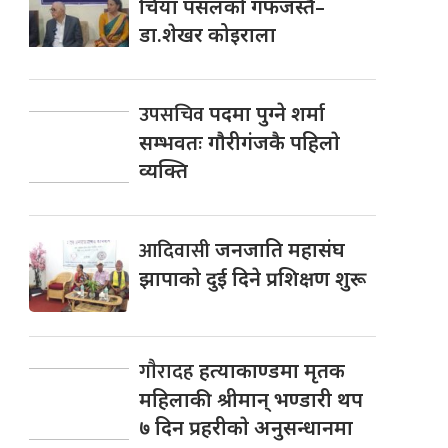
चिया पसलको गफजस्तै–
डा.शेखर कोइराला
उपसचिव
पदमा पुग्ने शर्मा
सम्भवतः गाैरीगंजकै पहिलाे
व्यक्ति
आदिवासी
जनजाति महासंघ
झापाकाे दुई दिने प्रशिक्षण शुरू
गाैरादह
हत्याकाण्डमा मृतक
महिलाकी श्रीमान् भण्डारी थप
७ दिन प्रहरीकाे अनुसन्धानमा