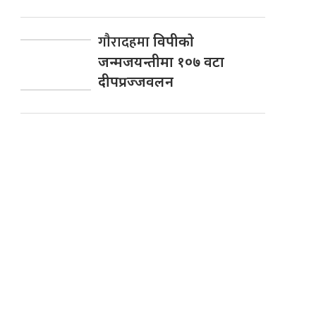
गाैरादहमा
विपीकाे
जन्मजयन्तीमा १०७ वटा
दीपप्रज्जवलन