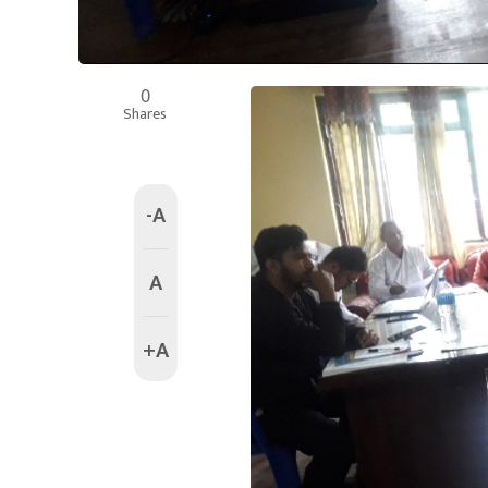
0
Shares
-A
A
+A