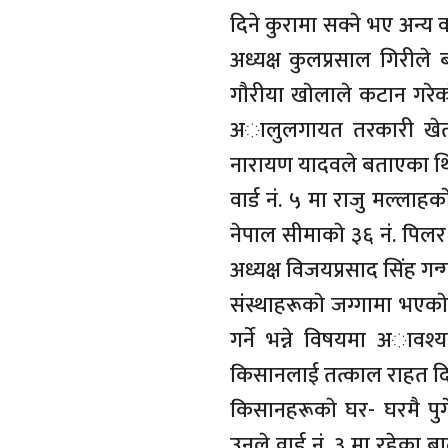
दिने कुरामा सक्ने भए अन्य व
अध्यक्ष कुलप्रसाल गिरीले बत
गाैरीया खाेलाले कटान गरेका
अालुलगायत तरकारी खेतीमा 
नारायण यादवले बताएका थ
वार्ड नं. ५ मा राजु मल्लाहक
नेपाल सीमाकाे ३६ नं. पिलर
अध्यक्ष विजयप्रसाद सिंह गन
संस्थाहरूकाे जग्गामा भएका
गर्ने भन्ने विषयमा अावश्य
किसानलाई तत्काल राहत दिनु
किसानहरूकाे घर- घरमै पुगे
उनले वार्ड नं. ३ मा रहेक