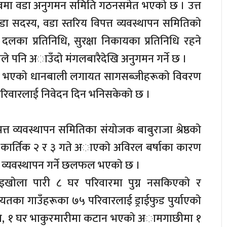
कत्वमा वडा अनुगमन समिति गठनसमेत भएकाे छ । उत्त
ा सदस्य, वडा स्तरिय विपत्त व्यवस्थापन समितिकाे
 दलका प्रतिनिधि, सुरक्षा निकायका प्रतिनिधि रहने
ले पनि अाउँदाे मंगलबारैदेखि अनुगमन गर्ने छ ।
षति भएकाे धानबाली लगायत सागसब्जीहरूकाे विवरण
परिवारलाई निवेदन दिन भनिसकेकाे छ ।
त्त व्यवस्थापन समितिका संयाेजक बाबुराजा श्रेष्ठकाे
ा कार्तिक २ र ३ गते अाएकाे अविरल बर्षाका कारण
व्यवस्थापन गर्ने छलफल भएकाे छ ।
ाइखाेला पारी ८ घर परिवारमा पुग्न नसकिएकाे र
ा गाउँहरूका ७५ परिवारलाई ड्राईफुड पुर्याएकाे
क्षति, १ घर भाकुरमारीमा कटान भएकाे अामगाछीमा १