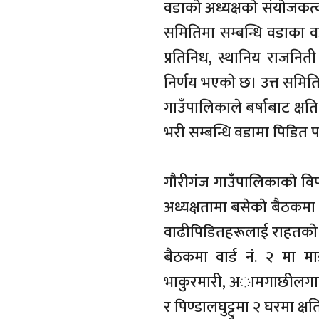
वडाकाे अध्यक्षकाे संयाेज
समितिमा सम्बन्धि वडाका वड
प्रतिनिध, स्थानिय राजनिती
निर्णय भएकाे छ। उत्त समिति
गाउँपालिकाले बर्षाबाट क्
भरी सम्बन्धि वडामा पिडित 
गाैरीगंज गाउँपालिकाकाे विप
अध्यक्षतामा बसेकाे बैठकम
वाढीपिडितहरूलाई राहतकाे 
बैठकमा वार्ड नं. २ मा म
भाकुरमारी, अामगाछीलगायतक
र पिण्डालघुट्टुमा २ घरमा 