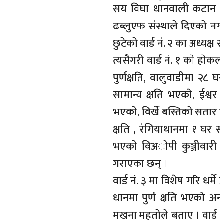
सय विघा धानवाली कटान भएक
ढब्लुएफ संस्थाले दिएकाे न
छुटेकाे वार्ड नं. २ का अध्य
त्यसैगरी वार्ड नं. १ काे ह
पुर्णक्षति, वालुवाडीमा २८
सामान्य क्षति भएकाे, ईश्व
भएकाे, विर्खे बस्तिकाे सतार
क्षति , रंगियाथानमा १ घर स
भएकाे विअाेपी कुञ्जीवारी
गराएका छन् ।
वार्ड नं. ३ मा विशेष गरि धर्मे 
धानमा पुर्ण क्षति भएकाे अ
मखना महताेले बताए । वार्ड