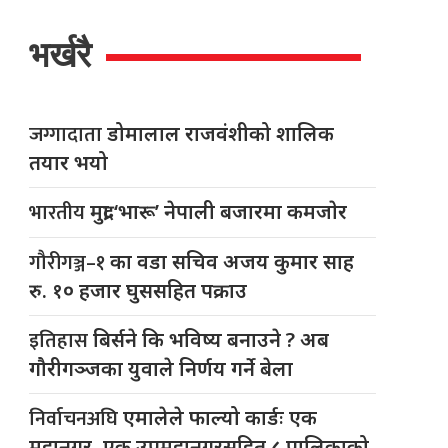
भर्खरै
जग्गादाता
डोमालाल राजवंशीको शालिक
तयार भयो
भारतीय
मुद्रा ‘भारू’ नेपाली बजारमा कमजाेर
गौरीगञ्ज–१
का वडा सचिव अजय कुमार साह
रु. १० हजार घुससहित पक्राउ
इतिहास
बिर्सने कि भविष्य बनाउने ? अब
गौरीगञ्जका युवाले निर्णय गर्ने बेला
निर्वाचनअघि
एमालेले फाल्यो कार्डः एक
महानगर, एक उपमहानगरसहित ८ पालिकाको