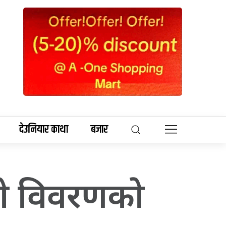
देउनियार काथा
बजार
ाे विवरणकाे