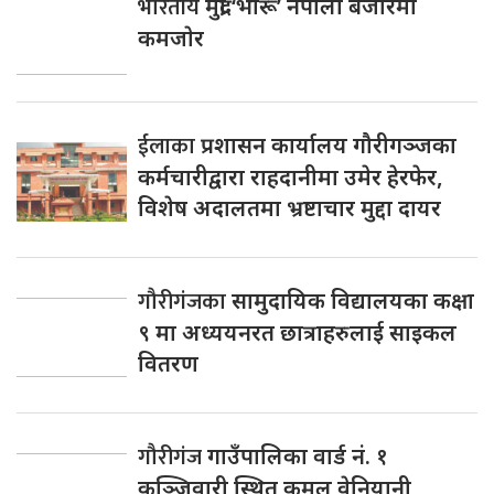
भारतीय
मुद्रा ‘भारू’ नेपाली बजारमा
कमजाेर
ईलाका
प्रशासन कार्यालय गौरीगञ्जका
कर्मचारीद्वारा राहदानीमा उमेर हेरफेर,
विशेष अदालतमा भ्रष्टाचार मुद्दा दायर
गौरीगंजका
सामुदायिक विद्यालयका कक्षा
९ मा अध्ययनरत छात्राहरुलाई साइकल
वितरण
गौरीगंज
गाउँपालिका वार्ड नं. १
कुञ्जिवारी स्थित कमल वेनियानी