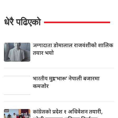
धेरै पढिएको
जग्गादाता
डोमालाल राजवंशीको शालिक
तयार भयो
भारतीय
मुद्रा ‘भारू’ नेपाली बजारमा
कमजाेर
कांग्रेसकाे
प्रदेश १ अधिवेशन तयारी,