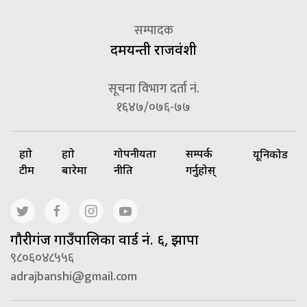
सम्पादक
दमयन्ती राजवंशी
सूचना विभाग दर्ता नं.
१६४७/०७६-७७
हाम्रो
हाम्रो
गोपनीयता
सम्पर्क
यूनिकोड
टीम
बारेमा
नीति
गर्नुहोस्
गाैरीगंज गाउँपालिका वार्ड नं. ६, झापा
९८०६०४८५५६
adrajbanshi@gmail.com