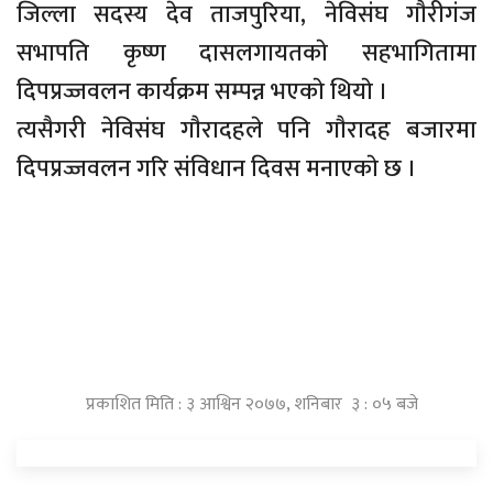
जिल्ला सदस्य देव ताजपुरिया, नेविसंघ गाैरीगंज
सभापति कृष्ण दासलगायतकाे सहभागितामा
दिपप्रज्जवलन कार्यक्रम सम्पन्न भएकाे थियाे ।
त्यसैगरी नेविसंघ गाैरादहले पनि गाैरादह बजारमा
दिपप्रज्जवलन गरि संविधान दिवस मनाएकाे छ ।
प्रकाशित मिति : ३ आश्विन २०७७, शनिबार ३ : ०५ बजे