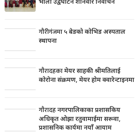
भाेली उद्वघाटन शनिवार निर्वाचन
गौरीगंजमा
५ बेडको कोभिड अस्पताल
स्थापना
गाैरादहका
मेयर साहकी श्रीमतिलाई
काेराेना संक्रमण, मेयर हाेम क्वारेन्टाइनमा
गाैरादह
नगरपालिकाका प्रशासकिय
अधिकृत ओझा रतुवामाईमा सरूवा,
प्रशासनिक कार्यमा नयाँ आयाम