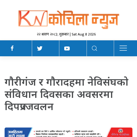
२२ श्रावण २०८३, शुक्रबार | Sat Aug 8 2026
गाैरीगंज र गाैरादहमा नेविसंघकाे
संविधान दिवसका अवसरमा
दिपप्रज्जवलन