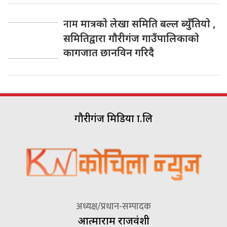
नाम
मात्रकाे लेखा समिति बल्ल ब्युँतियाे ,
समितिद्वारा गाैरीगंज गाउँपालिकाकाे
कागजात छानविन गरिदै
गौरीगंज मिडिया प्रा.लि
अध्यक्ष/प्रधान-सम्पादक
आत्माराम राजवंशी