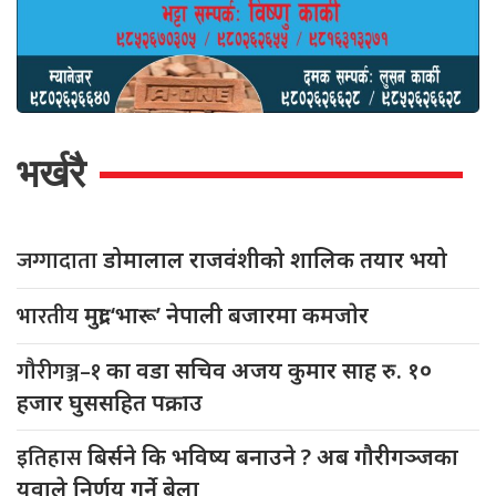
भर्खरै
जग्गादाता
डोमालाल राजवंशीको शालिक तयार भयो
भारतीय
मुद्रा ‘भारू’ नेपाली बजारमा कमजाेर
गौरीगञ्ज–१
का वडा सचिव अजय कुमार साह रु. १०
हजार घुससहित पक्राउ
इतिहास
बिर्सने कि भविष्य बनाउने ? अब गौरीगञ्जका
युवाले निर्णय गर्ने बेला