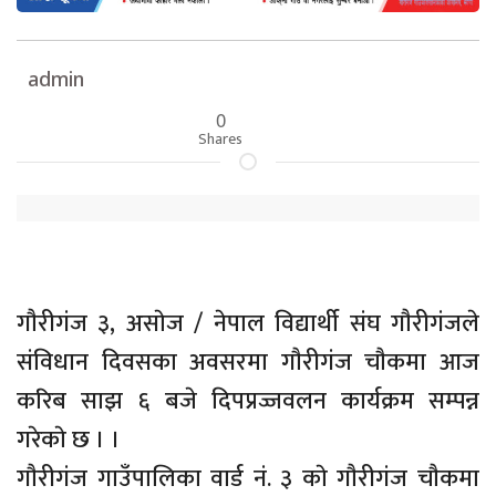
admin
0
Shares
गाैरीगंज ३, असाेज / नेपाल विद्यार्थी संघ गाैरीगंजले
संविधान दिवसका अवसरमा गाैरीगंज चाैकमा आज
करिब साझ ६ बजे दिपप्रज्जवलन कार्यक्रम सम्पन्न
गरेकाे छ । ।
गाैरीगंज गाउँपालिका वार्ड नं. ३ काे गाैरीगंज चाैकमा