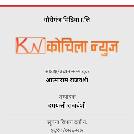
गौरीगंज मिडिया प्रा.लि
अध्यक्ष/प्रधान-सम्पादक
आत्माराम राजवंशी
सम्पादक
दमयन्ती राजवंशी
सूचना विभाग दर्ता नं.
१६४७/०७६-७७