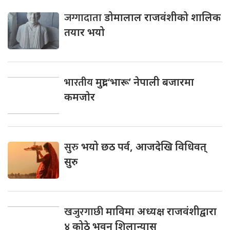
जग्गादाता
डोमालाल राजवंशीको शालिक
तयार भयो
भारतीय
मुद्रा ‘भारू’ नेपाली बजारमा
कमजाेर
सुरु
भयो छठ पर्व, आजदेखि विधिवत्
सुरु
खजुरगाछी
माविमा अध्यक्ष राजवंशीद्वारा
४ कोठे भवन शिलान्यास