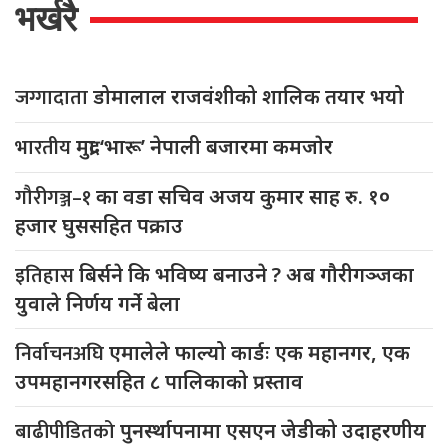
भर्खरै
जग्गादाता
डोमालाल राजवंशीको शालिक तयार भयो
भारतीय
मुद्रा ‘भारू’ नेपाली बजारमा कमजाेर
गौरीगञ्ज–१
का वडा सचिव अजय कुमार साह रु. १०
हजार घुससहित पक्राउ
इतिहास
बिर्सने कि भविष्य बनाउने ? अब गौरीगञ्जका
युवाले निर्णय गर्ने बेला
निर्वाचनअघि
एमालेले फाल्यो कार्डः एक महानगर, एक
उपमहानगरसहित ८ पालिकाको प्रस्ताव
बाढीपीडितको
पुनर्स्थापनामा एसएन जेडीको उदाहरणीय