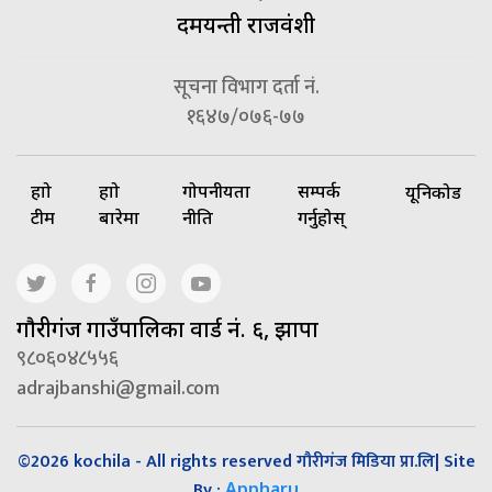
दमयन्ती राजवंशी
सूचना विभाग दर्ता नं.
१६४७/०७६-७७
हाम्रो
हाम्रो
गोपनीयता
सम्पर्क
यूनिकोड
टीम
बारेमा
नीति
गर्नुहोस्
गाैरीगंज गाउँपालिका वार्ड नं. ६, झापा
९८०६०४८५५६
adrajbanshi@gmail.com
©2026 kochila - All rights reserved गौरीगंज मिडिया प्रा.लि| Site
By :
Appharu