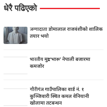
धेरै पढिएको
जग्गादाता
डोमालाल राजवंशीको शालिक
तयार भयो
भारतीय
मुद्रा ‘भारू’ नेपाली बजारमा
कमजाेर
गौरीगंज
गाउँपालिका वार्ड नं. १
कुञ्जिवारी स्थित कमल वेनियानी
खोलामा तटबन्धन