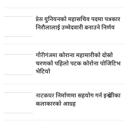
प्रेस
युनियनकाे महासचिव पदमा पत्रकार
निराैलालाई उम्मेदवारी बनाउने निर्णय
गाैरीगंजमा
काेराना महामारीकाे दाेस्राे
चरणकाे पहिलाे पटक काेराेना पाेजिटिभ
भेटियाे
नाटकघर
निर्माणमा सहयोग गर्न इन्द्रेणीका
कलाकारको आग्रह