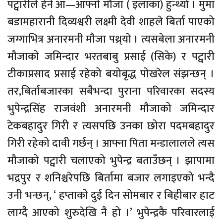
पट्वारीले हेर्ने आ—आफ्नो मौजा ( इलाका) हुन्थ्यो । मुमा
बडामहारानी दिव्यश्वरी लक्ष्मी देवी शाहले बिर्ता पाएको
जग्गाभित्र अनारमनी मौजा पथ्र्याे । त्यसबेला अनारमनी
मौजाको जमिन्दार भरतबाबु प्रसाई (सिके) र पट्वारी
टीकाप्रसाद प्रसाई रहेको बयोबृद्ध पोखरेल संझन्छन् ।
तर,बिर्ताबजारका सबैभन्दा पुराना परिवारका सदस्य
भुपेन्द्रसिंह राजवंशी अनारमनी मौजाको जमिन्दार
टेकबहादुर गिरी र त्यसपछि उनका छोरा पदमबहादुर
गिरी रहेको दावी गर्छन् । आफ्ना पिता मन्डालालले त्यस
मौजाको पट्वारी चलाएको भुपेन्द्र बताउँछन् । झापामा
भद्रपुर र शनिश्चरेपछि बिर्तामा बजार लगाइएको भन्दै
उनी भन्छन्, ‘ हप्ताको दुई दिन सोमबार र बिहीबार हाट
लाग्दै आएको शुरुदेखि नै हो ।’ भुपेन्द्रकै परिवारलाई