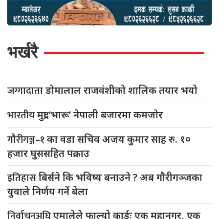
भर्खरै
जग्गादाता
डोमालाल राजवंशीको शालिक तयार भयो
भारतीय
मुद्रा ‘भारू’ नेपाली बजारमा कमजाेर
गौरीगञ्ज–१
का वडा सचिव अजय कुमार साह रु. १०
हजार घुससहित पक्राउ
इतिहास
बिर्सने कि भविष्य बनाउने ? अब गौरीगञ्जका
युवाले निर्णय गर्ने बेला
निर्वाचनअघि
एमालेले फाल्यो कार्डः एक महानगर, एक