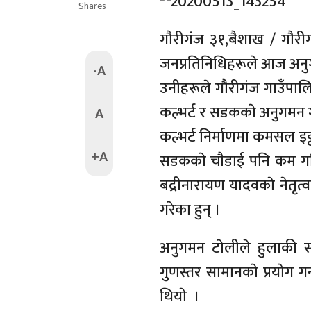
Shares
गाैरीगंज ३१,बैशाख / गाैरीग
जनप्रतिनिधिहरूले आज अनु
-A
उनीहरूले गाैरीगंज गाउँपालि
कल्भर्ट र सडककाे अनुगमन गर
A
कल्भर्ट निर्माणमा कमसल इट्टा
+A
सडककाे चाैडाई पनि कम गरि
बद्रीनारायण यादवकाे नेतृत
गरेका हुन् ।
अनुगमन टाेलीले हुलाकी स
गुणस्तर सामानकाे प्रयाेग ग
थियाे ।