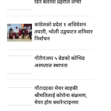
दिने बेलामा प्रहरीले लग्यो
कांग्रेसकाे
प्रदेश १ अधिवेशन
तयारी, भाेली उद्वघाटन शनिवार
निर्वाचन
गौरीगंजमा
५ बेडको कोभिड
अस्पताल स्थापना
गाैरादहका
मेयर साहकी
श्रीमतिलाई काेराेना संक्रमण,
मेयर हाेम क्वारेन्टाइनमा