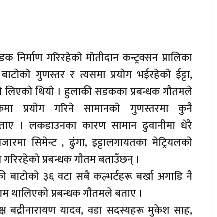
 निर्माण गरिरहेकाे माेतीदान कन्ट्रक्सन प्रालिका
ाटाेकाे गुणस्तर र त्यसमा प्रयाेग भईरहेकाे ईट्टा,
री लिएकाे थियाे । हुलाकी सडकका प्रबन्धक गाैतमले
मा प्रयाेग गरिने सामानकाे गुणस्तरमा कुनै
ताए । लकडाउनका कारण सामान ढुवानीमा धेरै
जारमा सिमेन्ट , ढुंगा, इट्टालगायतका मेट्रियलकाे
िरहेकाे प्रबन्धक गाैतम बताउँछन् ।
 बाटाेकाे ३६ वटा सबै कल्भर्टहरू बर्खा अगाडि नै
काम थालिएकाे प्रबन्धक गाैतमले बताए ।
यक्ष बद्रीनारायण यादव, वडा सदस्यहरू मुकेश साह,