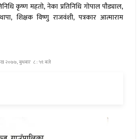
िनिधि कृष्ण महताे, नेका प्रतिनिधि गाेपाल पाैड्याल,
 थापा, शिक्षक विष्णु राजवंशी, पत्रकार आत्माराम
शाख २०७७, बुधबार ८ : ५९ बजे