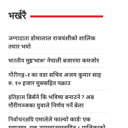
भर्खरै
जग्गादाता
डोमालाल राजवंशीको शालिक
तयार भयो
भारतीय
मुद्रा ‘भारू’ नेपाली बजारमा कमजाेर
गौरीगञ्ज–१
का वडा सचिव अजय कुमार साह
रु. १० हजार घुससहित पक्राउ
इतिहास
बिर्सने कि भविष्य बनाउने ? अब
गौरीगञ्जका युवाले निर्णय गर्ने बेला
निर्वाचनअघि
एमालेले फाल्यो कार्डः एक
महानगर, एक उपमहानगरसहित ८ पालिकाको