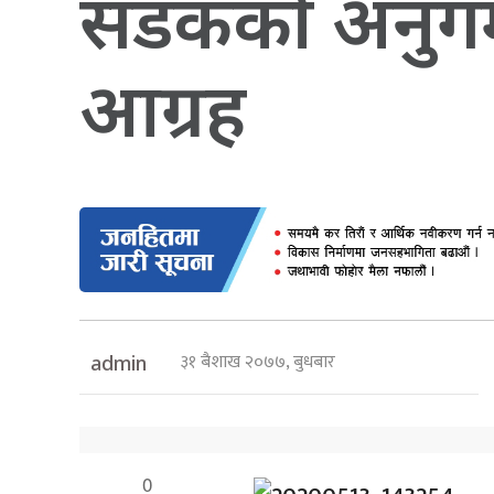
सडककाे अनुगमन
आग्रह
३१ बैशाख २०७७, बुधबार
admin
0