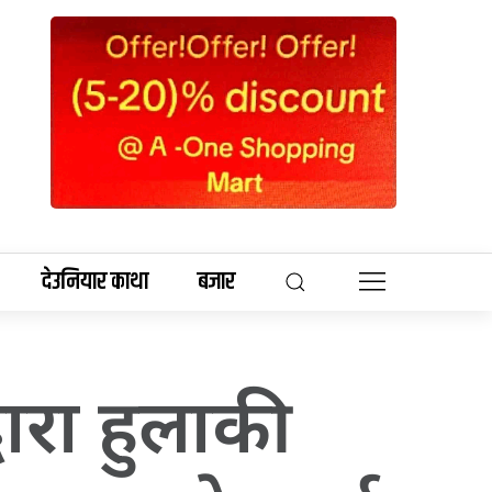
देउनियार काथा
बजार
वारा हुलाकी