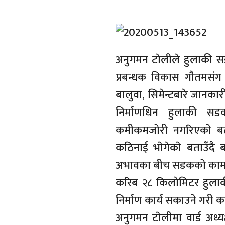
अनुगमन टाेलीले हुलाकी सडक
प्रबन्धक विकास गाैतमसंग ब
बालुवा, सिमेन्टबारे जानका
निर्माणधिन हुलाकी सडक
कमीकमजाेरी नगरिएकाे ब
कठिनाई भाेगेकाे बताउँदै ब
अभावका बीच सडककाे काम गर
करिब २८ किलाेमिटर हुलाकी
निर्माण कार्य सकाउने गरी 
अनुगमन टाेलीमा वार्ड अध्