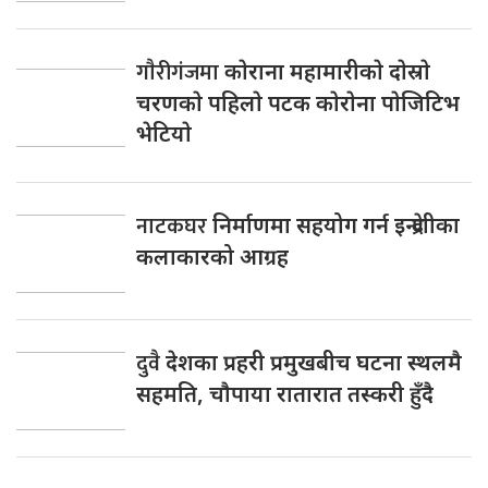
गाैरीगंजमा
काेराना महामारीकाे दाेस्राे
चरणकाे पहिलाे पटक काेराेना पाेजिटिभ
भेटियाे
नाटकघर
निर्माणमा सहयोग गर्न इन्द्रेणीका
कलाकारको आग्रह
दुवै
देशका प्रहरी प्रमुखबीच घटना स्थलमै
सहमति, चाैपाया रातारात तस्करी हुँदै