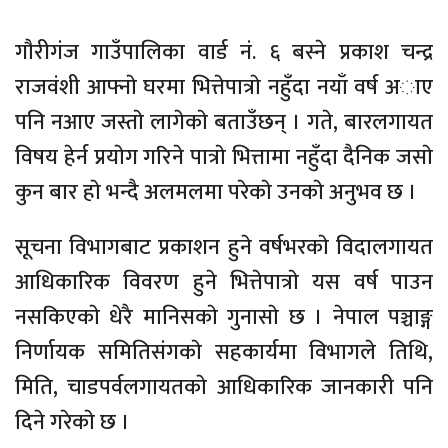
गाैरीगंज गाउँपालिका वार्ड नं. ६ बस्ने प्रकाश चन्द्र
राजवंशी आफ्नाे घरमा भित्तेपात्राे नहुँदा नयाँ वर्ष अाए
पनि नआए जस्ताे लागेकाे बताउँछन् । गते, बारलगायत
विषय हेर्न प्रयाेग गरिने पात्राे भित्तामा नहुँदा दैनिक जसाे
कुन बार हाे भन्दै अलमलमा परेकाे उनकाे अनुभव छ ।
सूचना विभागबाट प्रकाशन हुने वर्षभरकाे विदालगायत
आधिकारिक विवरण हुने भित्तेपात्राे यस वर्ष पाउन
नसकिएकाे धेरै मानिसकाे गुनासाे छ । नेपाल पञ्चाङ्ग
निर्णायक समितिसंगकाे सहकार्यमा विभागले तिथि,
मिति, चाडपर्वलगायतकाे आधिकारिक जानकारी पनि
दिने गरेकाे छ ।