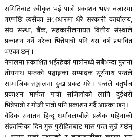
समितिबाट स्वीकृत भई पात्राे प्रकाशन भएर बजारमा
गएपछि त्यसैका अाधारमा धेरै सरकारी कार्यालय,
संघ संस्था, बैंक, सहकारीलगायत वित्तीय संस्थाले
प्रकाशन गर्ने गरेका भित्तेपात्राे पनि यस वर्ष प्रभावित
भएका छन् ।
नेपालमा प्रकाशित भईरहेकाे पात्राेमध्ये सबैभन्दा पुरानाे
ताेयनाथ पन्तकाे पञ्चाङ्गका सम्पादक सूर्यनाथ पन्तले
सामाजिक सञ्जालमा दुःख प्रकट गरे । पन्तले चतुर्भज
प्रकाशन मार्फत पात्राे सजिलाेकाे लागि दुईथरी
भित्रेपात्राे र गाेजी पात्राे पनि प्रकाशन गर्दै आएका छन् ।
वैदिक सनातन हिन्दू धर्मावलम्बीले प्रत्येक महिनाकाे
संक्रान्तिका दिन गुरु पुराेहितबाट मास फल सुन्ने गर्छन्