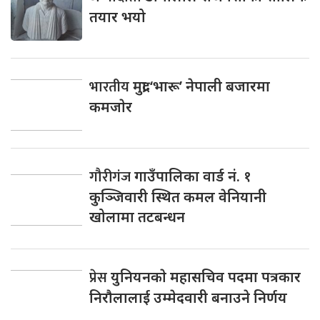
तयार भयो
भारतीय
मुद्रा ‘भारू’ नेपाली बजारमा
कमजाेर
गौरीगंज
गाउँपालिका वार्ड नं. १
कुञ्जिवारी स्थित कमल वेनियानी
खोलामा तटबन्धन
प्रेस
युनियनकाे महासचिव पदमा पत्रकार
निराैलालाई उम्मेदवारी बनाउने निर्णय