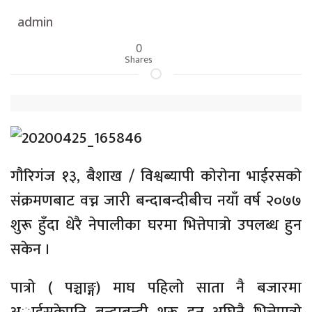
admin
0
Shares
गाैरिगंज १३, बैशाख / विश्वब्यापी काेराेना भाईरसकाे
संक्रमणबाट वच्न जारी बन्दाबन्दीबीच नयाँ वर्ष २०७७
शुरू हुँदा धेरै नेपालीका घरमा भित्तेपात्राे उपलब्ध हुन
सकेन ।
पात्राे ( पञ्चाङ्ग) माघ पहिलाे साता नै बजारमा