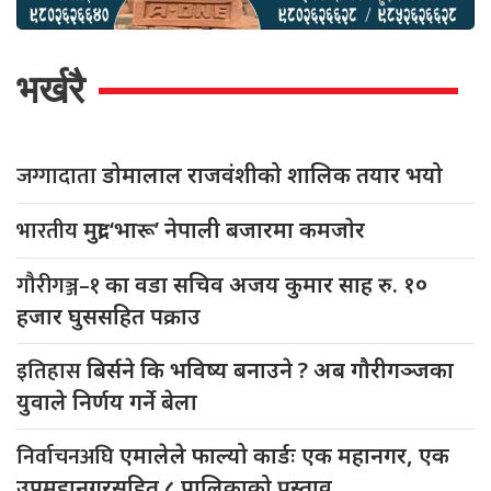
भर्खरै
जग्गादाता
डोमालाल राजवंशीको शालिक तयार भयो
भारतीय
मुद्रा ‘भारू’ नेपाली बजारमा कमजाेर
गौरीगञ्ज–१
का वडा सचिव अजय कुमार साह रु. १०
हजार घुससहित पक्राउ
इतिहास
बिर्सने कि भविष्य बनाउने ? अब गौरीगञ्जका
युवाले निर्णय गर्ने बेला
निर्वाचनअघि
एमालेले फाल्यो कार्डः एक महानगर, एक
उपमहानगरसहित ८ पालिकाको प्रस्ताव