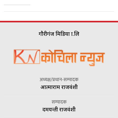
गौरीगंज मिडिया प्रा.लि
अध्यक्ष/प्रधान-सम्पादक
आत्माराम राजवंशी
सम्पादक
दमयन्ती राजवंशी