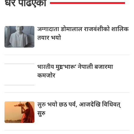
धेरै पढिएको
जग्गादाता
डोमालाल राजवंशीको शालिक
तयार भयो
भारतीय
मुद्रा ‘भारू’ नेपाली बजारमा
कमजाेर
सुरु
भयो छठ पर्व, आजदेखि विधिवत्
सुरु