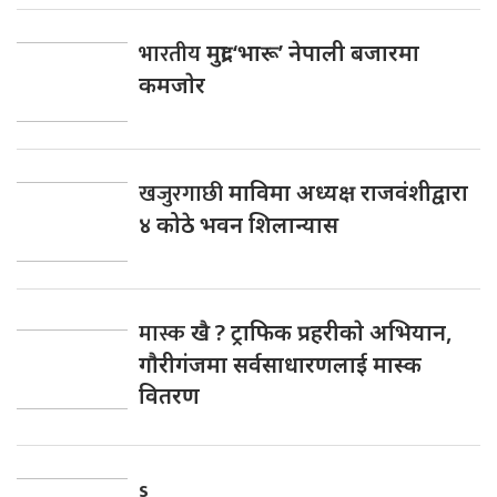
भारतीय
मुद्रा ‘भारू’ नेपाली बजारमा
कमजाेर
खजुरगाछी
माविमा अध्यक्ष राजवंशीद्वारा
४ कोठे भवन शिलान्यास
मास्क
खै ? ट्राफिक प्रहरीकाे अभियान,
गाैरीगंजमा सर्वसाधारणलाई मास्क
वितरण
s