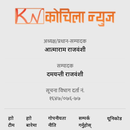
अध्यक्ष/प्रधान-सम्पादक
आत्माराम राजवंशी
सम्पादक
दमयन्ती राजवंशी
सूचना विभाग दर्ता नं.
१६४७/०७६-७७
हाम्रो
हाम्रो
गोपनीयता
सम्पर्क
यूनिकोड
टीम
बारेमा
नीति
गर्नुहोस्