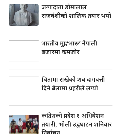
जग्गादाता
डोमालाल
राजवंशीको शालिक तयार भयो
भारतीय
मुद्रा ‘भारू’ नेपाली
बजारमा कमजाेर
चितामा
राखेको शव दागबत्ती
दिने बेलामा प्रहरीले लग्यो
कांग्रेसकाे
प्रदेश १ अधिवेशन
तयारी, भाेली उद्वघाटन शनिवार
निर्वाचन