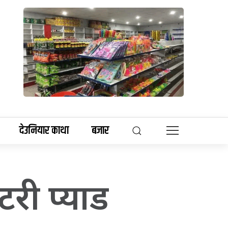
देउनियार काथा
बजार
री प्याड