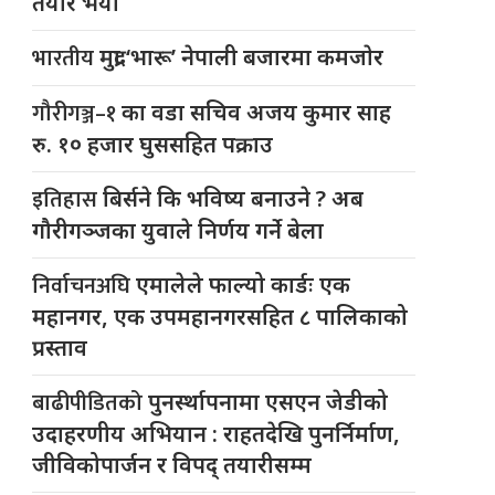
तयार भयो
भारतीय
मुद्रा ‘भारू’ नेपाली बजारमा कमजाेर
गौरीगञ्ज–१
का वडा सचिव अजय कुमार साह
रु. १० हजार घुससहित पक्राउ
इतिहास
बिर्सने कि भविष्य बनाउने ? अब
गौरीगञ्जका युवाले निर्णय गर्ने बेला
निर्वाचनअघि
एमालेले फाल्यो कार्डः एक
महानगर, एक उपमहानगरसहित ८ पालिकाको
प्रस्ताव
बाढीपीडितको
पुनर्स्थापनामा एसएन जेडीको
उदाहरणीय अभियान : राहतदेखि पुनर्निर्माण,
जीविकोपार्जन र विपद् तयारीसम्म