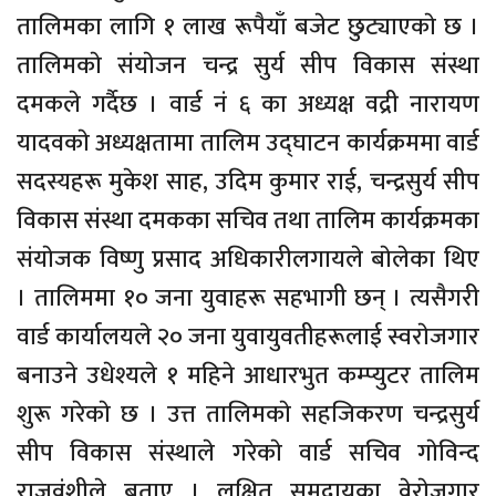
तालिमका लागि १ लाख रूपैयाँ बजेट छुट्याएकाे छ ।
तालिमकाे संयाेजन चन्द्र सुर्य सीप विकास संस्था
दमकले गर्दैछ । वार्ड नं ६ का अध्यक्ष वद्री नारायण
यादवकाे अध्यक्षतामा तालिम उद्घाटन कार्यक्रममा वार्ड
सदस्यहरू मुकेश साह, उदिम कुमार राई, चन्द्रसुर्य सीप
विकास संस्था दमकका सचिव तथा तालिम कार्यक्रमका
संयाेजक विष्णु प्रसाद अधिकारीलगायले बाेलेका थिए
। तालिममा १० जना युवाहरू सहभागी छन् । त्यसैगरी
वार्ड कार्यालयले २० जना युवायुवतीहरूलाई स्वराेजगार
बनाउने उधेश्यले १ महिने आधारभुत कम्प्युटर तालिम
शुरू गरेकाे छ । उत्त तालिमकाे सहजिकरण चन्द्रसुर्य
सीप विकास संस्थाले गरेकाे वार्ड सचिव गाेविन्द
राजवंशीले बताए । लक्षित समुदायका वेराेजगार