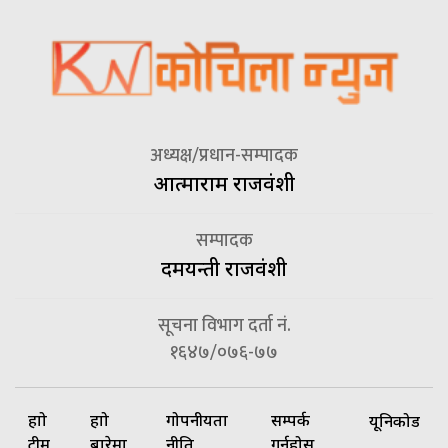
अध्यक्ष/प्रधान-सम्पादक
आत्माराम राजवंशी
सम्पादक
दमयन्ती राजवंशी
सूचना विभाग दर्ता नं.
१६४७/०७६-७७
हाम्रो
हाम्रो
गोपनीयता
सम्पर्क
यूनिकोड
टीम
बारेमा
नीति
गर्नुहोस्