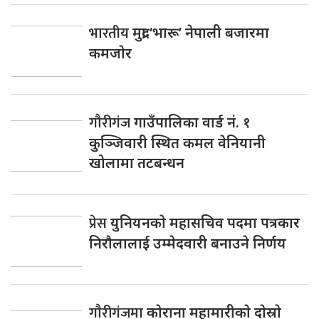
भारतीय
मुद्रा ‘भारू’ नेपाली बजारमा
कमजाेर
गौरीगंज
गाउँपालिका वार्ड नं. १
कुञ्जिवारी स्थित कमल वेनियानी
खोलामा तटबन्धन
प्रेस
युनियनकाे महासचिव पदमा पत्रकार
निराैलालाई उम्मेदवारी बनाउने निर्णय
गाैरीगंजमा
काेराना महामारीकाे दाेस्राे