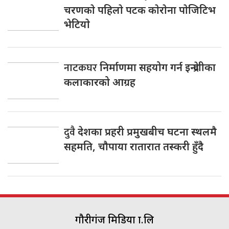
चरणकाे पहिलाे पटक काेराेना पाेजिटिभ
भेटियाे
नाटकघर
निर्माणमा सहयोग गर्न इन्द्रेणीका
कलाकारको आग्रह
दुवै
देशका प्रहरी प्रमुखबीच घटना स्थलमै
सहमति, चाैपाया रातारात तस्करी हुँदै
गौरीगंज मिडिया प्रा.लि