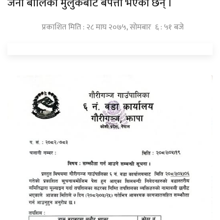
जना बालिका मुलुकबाट बेपत्ता भएका छन् ।
प्रकाशित मिति : २८ माघ २०७५, सोमबार ६ : ५१ बजे