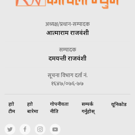
अध्यक्ष/प्रधान-सम्पादक
आत्माराम राजवंशी
सम्पादक
दमयन्ती राजवंशी
सूचना विभाग दर्ता नं.
१६४७/०७६-७७
हाम्रो
हाम्रो
गोपनीयता
सम्पर्क
यूनिकोड
टीम
बारेमा
नीति
गर्नुहोस्