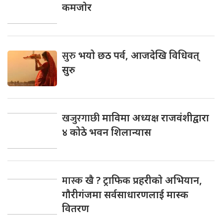
कमजाेर
सुरु
भयो छठ पर्व, आजदेखि विधिवत्
सुरु
खजुरगाछी
माविमा अध्यक्ष राजवंशीद्वारा
४ कोठे भवन शिलान्यास
मास्क
खै ? ट्राफिक प्रहरीकाे अभियान,
गाैरीगंजमा सर्वसाधारणलाई मास्क
वितरण