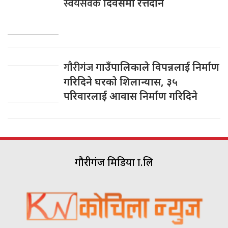
स्वयंसेवक
दिवसमा रत्तदान
गाैरीगंज
गाउँपालिकाले विपन्नलाई निर्माण
गरिदिने घरकाे शिलान्यास, ३५
परिवारलाई आवास निर्माण गरिदिने
गौरीगंज मिडिया प्रा.लि