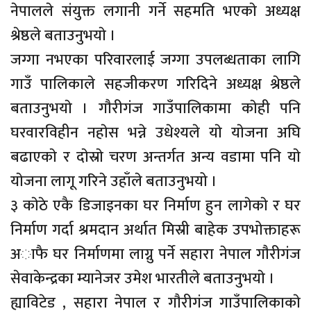
नेपालले संयुक्त लगानी गर्ने सहमति भएकाे अध्यक्ष
श्रेष्ठले बताउनुभयाे ।
जग्गा नभएका परिवारलाई जग्गा उपलब्धताका लागि
गाउँ पालिकाले सहजीकरण गरिदिने अध्यक्ष श्रेष्ठले
बताउनुभयाे । गाैरीगंज गाउँपालिकामा काेही पनि
घरवारविहीन नहाेस भन्ने उधेश्यले याे याेजना अघि
बढाएकाे र दाेस्राे चरण अन्तर्गत अन्य वडामा पनि याे
याेजना लागू गरिने उहाँले बताउनुभयो ।
३ काेठे एकै डिजाइनका घर निर्माण हुन लागेकाे र घर
निर्माण गर्दा श्रमदान अर्थात मिस्री बाहेक उपभोक्ताहरू
अाफै घर निर्माणमा लाग्नु पर्ने सहारा नेपाल गाैरीगंज
सेवाकेन्द्रका म्यानेजर उमेश भारतीले बताउनुभयाे ।
ह्याविटेड , सहारा नेपाल र गाैरीगंज गाउँपालिकाकाे