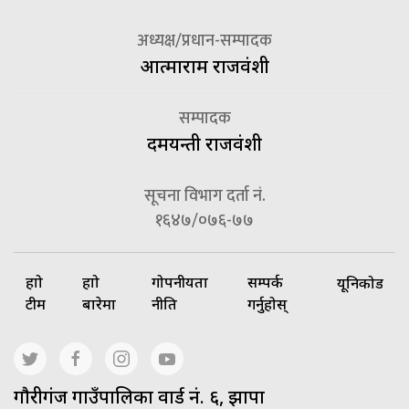
अध्यक्ष/प्रधान-सम्पादक
आत्माराम राजवंशी
सम्पादक
दमयन्ती राजवंशी
सूचना विभाग दर्ता नं.
१६४७/०७६-७७
हाम्रो
हाम्रो
गोपनीयता
सम्पर्क
यूनिकोड
टीम
बारेमा
नीति
गर्नुहोस्
गाैरीगंज गाउँपालिका वार्ड नं. ६, झापा