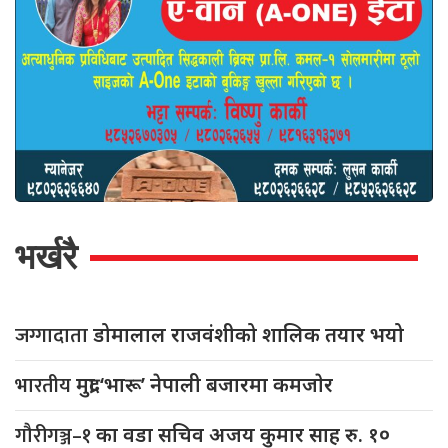
भर्खरै
जग्गादाता
डोमालाल राजवंशीको शालिक तयार भयो
भारतीय
मुद्रा ‘भारू’ नेपाली बजारमा कमजाेर
गौरीगञ्ज–१
का वडा सचिव अजय कुमार साह रु. १०