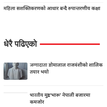
महिला
सशक्तिकरणको आधार बन्दै रुपान्तरणीय कक्षा
धेरै पढिएको
जग्गादाता
डोमालाल राजवंशीको शालिक
तयार भयो
भारतीय
मुद्रा ‘भारू’ नेपाली बजारमा
कमजाेर