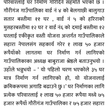
परिवारलाई घर निर्माण गरिदिने सहमति भएकाे छ ।
गाैरीगंज गाउँपालिका वार्ड नं ४ काे बेलगाछी बालुगाउ
सतार बस्तीमा ११ घर , वार्ड नं ५ काे हरिराकाे
मुसहरबस्तीमा १२ घर र वार्ड नं६ काे दमाई बस्तीमा १२
घरलाई एकीकृत वस्ती याेजना अन्तर्गत गाउँपालिकाले
सहारा नेपालसंग सहकार्य गरेर १ लाख ५० हजार
रूपैयाँकाे लागतमा घर निर्माण गर्न लागिएकाे
गाउँपालिकाका अध्यक्ष बाबुराजा श्रेष्ठले बताउनुभयाे ।
उहाँले भन्नुभयाे – ‘ याे पहिलाे चरण भएकाेले ३५ घर
मात्र निर्माण गर्न लागिएकाे हाे, याे याेजनालाई
क्रमिकरूपमा अगाडि बढाउने छु ।’ घर निर्माणका लागि
प्रत्येक परिवारलाई १ लाख ५० हजार रूपैया मध्ये ७५
हजार रूपैयाँ गाैरीगंज गाउँपालिका र ७५ हजार सहारा