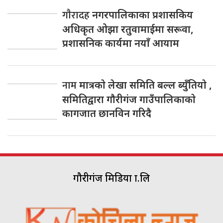
गाैरादह
नगरपालिकाका प्रशासकिय
अधिकृत ओझा रतुवामाईमा सरूवा,
प्रशासनिक कार्यमा नयाँ आयाम
नाम
मात्रकाे लेखा समिति बल्ल ब्युँतियाे ,
समितिद्वारा गाैरीगंज गाउँपालिकाकाे
कागजात छानविन गरिदै
गौरीगंज मिडिया प्रा.लि