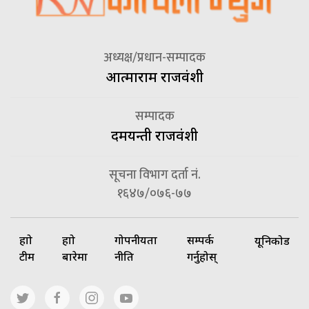
अध्यक्ष/प्रधान-सम्पादक
आत्माराम राजवंशी
सम्पादक
दमयन्ती राजवंशी
सूचना विभाग दर्ता नं.
१६४७/०७६-७७
हाम्रो
हाम्रो
गोपनीयता
सम्पर्क
यूनिकोड
टीम
बारेमा
नीति
गर्नुहोस्