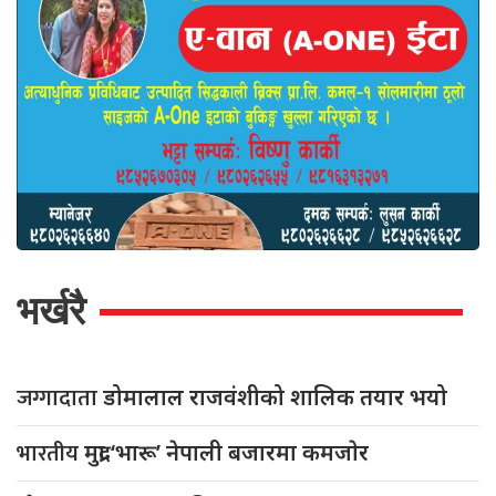
भर्खरै
जग्गादाता
डोमालाल राजवंशीको शालिक तयार भयो
भारतीय
मुद्रा ‘भारू’ नेपाली बजारमा कमजाेर