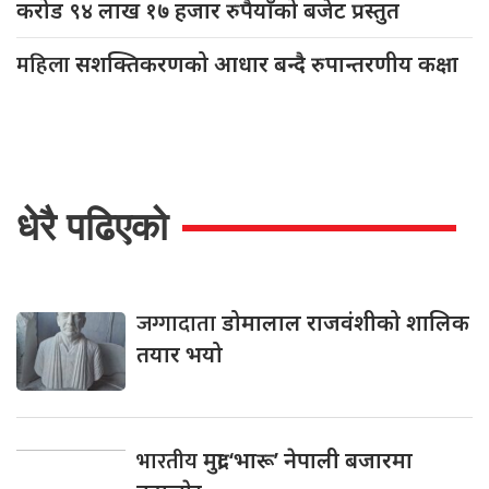
करोड ९४ लाख १७ हजार रुपैयाँको बजेट प्रस्तुत
महिला
सशक्तिकरणको आधार बन्दै रुपान्तरणीय कक्षा
धेरै पढिएको
जग्गादाता
डोमालाल राजवंशीको शालिक
तयार भयो
भारतीय
मुद्रा ‘भारू’ नेपाली बजारमा