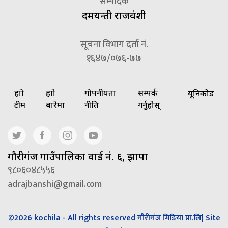
सम्पादक
दमयन्ती राजवंशी
सूचना विभाग दर्ता नं.
१६४७/०७६-७७
हाम्रो
हाम्रो
गोपनीयता
सम्पर्क
यूनिकोड
टीम
बारेमा
नीति
गर्नुहोस्
गाैरीगंज गाउँपालिका वार्ड नं. ६, झापा
९८०६०४८५५६
adrajbanshi@gmail.com
©2026 kochila - All rights reserved गौरीगंज मिडिया प्रा.लि| Site