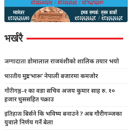
भर्खरै
जग्गादाता
डोमालाल राजवंशीको शालिक तयार भयो
भारतीय
मुद्रा ‘भारू’ नेपाली बजारमा कमजाेर
गौरीगञ्ज–१
का वडा सचिव अजय कुमार साह रु. १०
हजार घुससहित पक्राउ
इतिहास
बिर्सने कि भविष्य बनाउने ? अब गौरीगञ्जका
युवाले निर्णय गर्ने बेला