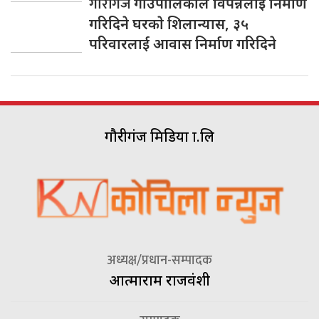
गाैरीगंज
गाउँपालिकाले विपन्नलाई निर्माण
गरिदिने घरकाे शिलान्यास, ३५
परिवारलाई आवास निर्माण गरिदिने
गौरीगंज मिडिया प्रा.लि
अध्यक्ष/प्रधान-सम्पादक
आत्माराम राजवंशी