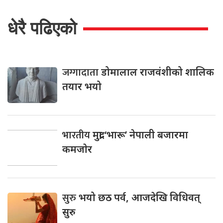
धेरै पढिएको
जग्गादाता
डोमालाल राजवंशीको शालिक
तयार भयो
भारतीय
मुद्रा ‘भारू’ नेपाली बजारमा
कमजाेर
सुरु
भयो छठ पर्व, आजदेखि विधिवत्
सुरु