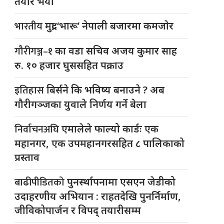
तयार भयो
भारतीय
मुद्रा ‘भारू’ नेपाली बजारमा कमजाेर
गौरीगञ्ज–१
का वडा सचिव अजय कुमार साह
रु. १० हजार घुससहित पक्राउ
इतिहास
बिर्सने कि भविष्य बनाउने ? अब
गौरीगञ्जका युवाले निर्णय गर्ने बेला
निर्वाचनअघि
एमालेले फाल्यो कार्डः एक
महानगर, एक उपमहानगरसहित ८ पालिकाको
प्रस्ताव
बाढीपीडितको
पुनर्स्थापनामा एसएन जेडीको
उदाहरणीय अभियान : राहतदेखि पुनर्निर्माण,
जीविकोपार्जन र विपद् तयारीसम्म