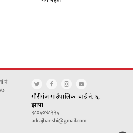
ा नं.
७७
गाैरीगंज गाउँपालिका वार्ड नं. ६,
झापा
९८०६०४८५५६
adrajbanshi@gmail.com