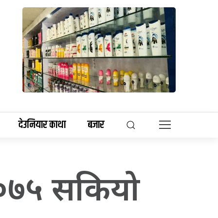
देउनियार काथा
बजार
 २०७५ सकियो