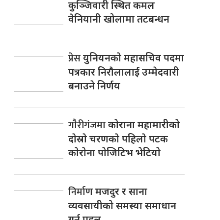
कुञ्जिवारी स्थित कमल
वेनियानी खोलामा तटबन्धन
प्रेस
युनियनकाे महासचिव पदमा
पत्रकार निराैलालाई उम्मेदवारी
बनाउने निर्णय
गाैरीगंजमा
काेराना महामारीकाे
दाेस्राे चरणकाे पहिलाे पटक
काेराेना पाेजिटिभ भेटियाे
निर्माण
मजदुर र साना
व्यवसायीको समस्या समाधान
गर्न पहल