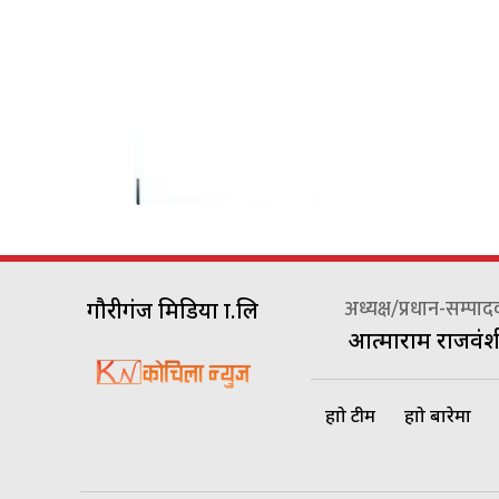
अध्यक्ष/प्रधान-सम्पा
गौरीगंज मिडिया प्रा.लि
आत्माराम राजवंश
हाम्रो टीम
हाम्रो बारेमा