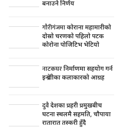
बनाउने निर्णय
गाैरीगंजमा
काेराना महामारीकाे
दाेस्राे चरणकाे पहिलाे पटक
काेराेना पाेजिटिभ भेटियाे
नाटकघर
निर्माणमा सहयोग गर्न
इन्द्रेणीका कलाकारको आग्रह
दुवै
देशका प्रहरी प्रमुखबीच
घटना स्थलमै सहमति, चाैपाया
रातारात तस्करी हुँदै