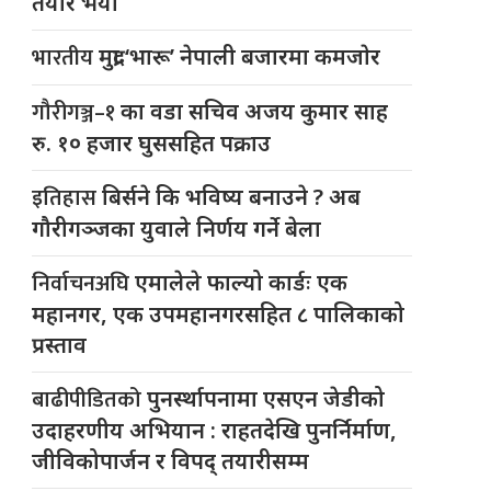
तयार भयो
भारतीय
मुद्रा ‘भारू’ नेपाली बजारमा कमजाेर
गौरीगञ्ज–१
का वडा सचिव अजय कुमार साह
रु. १० हजार घुससहित पक्राउ
इतिहास
बिर्सने कि भविष्य बनाउने ? अब
गौरीगञ्जका युवाले निर्णय गर्ने बेला
निर्वाचनअघि
एमालेले फाल्यो कार्डः एक
महानगर, एक उपमहानगरसहित ८ पालिकाको
प्रस्ताव
बाढीपीडितको
पुनर्स्थापनामा एसएन जेडीको
उदाहरणीय अभियान : राहतदेखि पुनर्निर्माण,
जीविकोपार्जन र विपद् तयारीसम्म