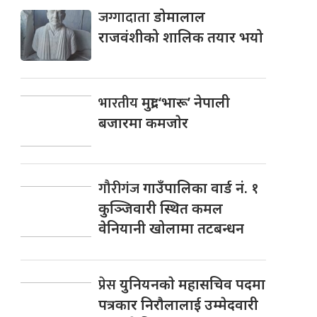
जग्गादाता
डोमालाल
राजवंशीको शालिक तयार भयो
भारतीय
मुद्रा ‘भारू’ नेपाली
बजारमा कमजाेर
गौरीगंज
गाउँपालिका वार्ड नं. १
कुञ्जिवारी स्थित कमल
वेनियानी खोलामा तटबन्धन
प्रेस
युनियनकाे महासचिव पदमा
पत्रकार निराैलालाई उम्मेदवारी