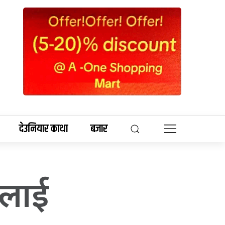
देउनियार काथा
बजार
 लाई