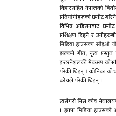
विहारसहित नेपालको बिर्त
प्रतियोगीहरूको छनौट गरिन
विभिन्न अडिसनबाट छनौट भ
प्रशिक्षण दिइने र उनीहरुब
मिडिया हाउसका सीइओ योगे
झल्कने गीत, नृत्य प्रस्
इन्टरनेशलकी मेकअप कोअर्डि
गरेकी थिइन् । कोनिका कोचल
कोचले गरेकी थिइन् ।
त्यसैगरी मिस कोच मेघालय
। झापा मिडिया हाउसको आ