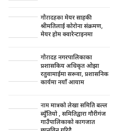
गाैरादहका
मेयर साहकी
श्रीमतिलाई काेराेना संक्रमण,
मेयर हाेम क्वारेन्टाइनमा
गाैरादह
नगरपालिकाका
प्रशासकिय अधिकृत ओझा
रतुवामाईमा सरूवा, प्रशासनिक
कार्यमा नयाँ आयाम
नाम
मात्रकाे लेखा समिति बल्ल
ब्युँतियाे , समितिद्वारा गाैरीगंज
गाउँपालिकाकाे कागजात
छानविन गरिदै