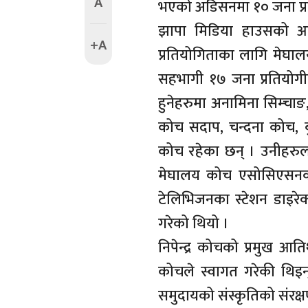
A
भएको अडिसनमा १० जना प्र
झापा मिडिया हाउसको आ
+A
प्रतियोगिताका लागि मेघ
सहभागी १७ जना प्रतियोगी
हुनेहरुमा अनामिना सिम्चा
कोच सदाप, चन्दना कोच, ब
कोच रहेका छन् । उनीहरुला
मेघालय कोच एसोसिएसनका 
टेलिभिजनका स्टेशन डाइरे
गरेको थियो ।
निपेन्द्र कोचको प्रमुख आत
कोचले स्वागत गरेकी थिइन् 
समुदायको संस्कृतिको संरक्ष