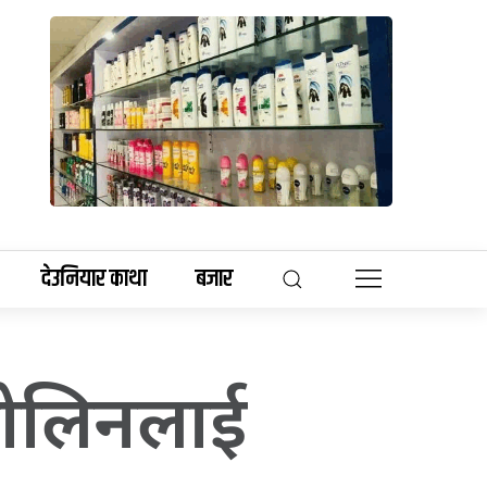
देउनियार काथा
बजार
लोलिनलाई