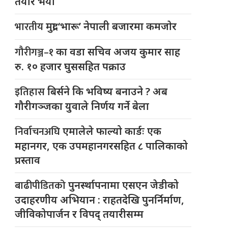
तयार भयो
भारतीय
मुद्रा ‘भारू’ नेपाली बजारमा कमजाेर
गौरीगञ्ज–१
का वडा सचिव अजय कुमार साह
रु. १० हजार घुससहित पक्राउ
इतिहास
बिर्सने कि भविष्य बनाउने ? अब
गौरीगञ्जका युवाले निर्णय गर्ने बेला
निर्वाचनअघि
एमालेले फाल्यो कार्डः एक
महानगर, एक उपमहानगरसहित ८ पालिकाको
प्रस्ताव
बाढीपीडितको
पुनर्स्थापनामा एसएन जेडीको
उदाहरणीय अभियान : राहतदेखि पुनर्निर्माण,
जीविकोपार्जन र विपद् तयारीसम्म