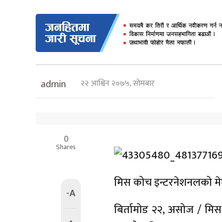
२२ आश्विन २०७५, सोमबार
admin
0
Shares
मिस कोच इन्टरनेशनलको म
-A
बिर्तामोड २२, असोज / मि